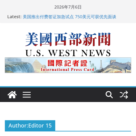
Skip
2026年7月6日
to
Latest:
美国推出付费签证加急试点 750美元可获优先面谈
content
美国加州正式设立“李小龙日” 成首位获州级纪念日华裔
美国人
美国最高法院维持“出生公民权” : 出生在美国就是美国
人！
中国驻美国大使谢锋邀请美国老教师罗纳德·萨科尔斯基
再次访华
广州市沉香协会会长周天明：让沉香有序走向世界
Author:
Editor 15