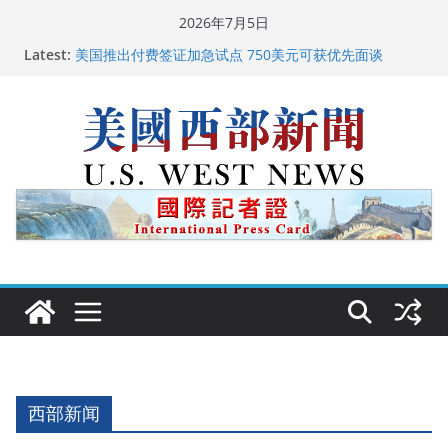
Skip
2026年7月5日
to
广州市沉香协会会长周天明：让沉香有序走向世界
Latest:
content
美国推出付费签证加急试点 750美元可获优先面谈
美国加州正式设立“李小龙日” 成首位获州级纪念日华裔
美国人
美国最高法院维持“出生公民权” : 出生在美国就是美国
人！
中国驻美国大使谢锋邀请美国老教师罗纳德·萨科尔斯基
再次访华
西部新闻