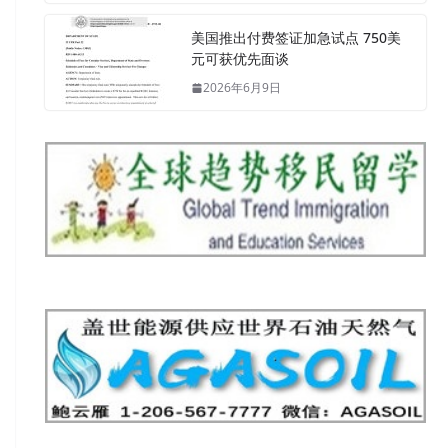
美国推出付费签证加急试点 750美
元可获优先面谈
2026年6月9日