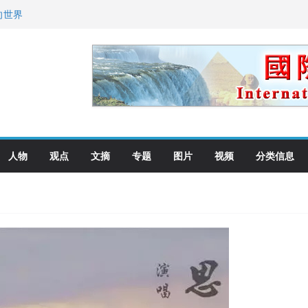
向世界
先面谈
纪念日华裔美国人
国就是美国人！
萨科尔斯基再次访华
人物
观点
文摘
专题
图片
视频
分类信息