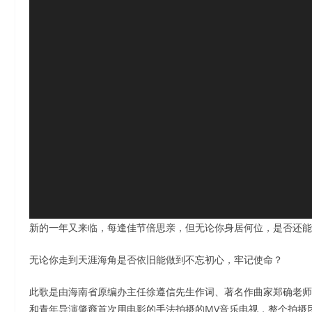
新的一年又来临，每逢佳节倍思亲，但无论你身居何位，是否还能
无论你走到天涯海角是否依旧能做到不忘初心，牢记使命？
此歌是由海南省原编办主任徐遵信先生作词、著名作曲家郑确老师
和青年导演肇裔首次用电影的手法拍摄的MV音乐电视，整个拍摄