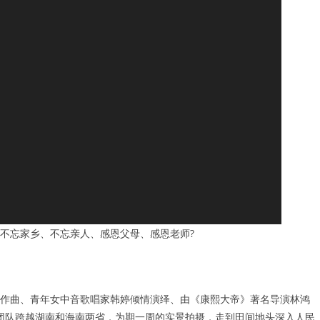
不忘家乡、不忘亲人、感恩父母、感恩老师?
作曲、青年女中音歌唱家韩婷倾情演绎、由《康熙大帝》著名导演林鸿
团队跨越湖南和海南两省，为期一周的实景拍摄，走到田间地头深入人民