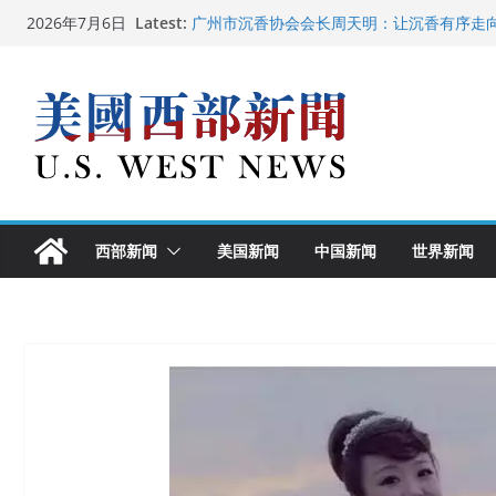
Skip
Latest:
广州市沉香协会会长周天明：让沉香有序走
2026年7月6日
to
美国推出付费签证加急试点 750美元可获优
美国加州正式设立“李小龙日” 成首位获州级
content
美国最高法院维持“出生公民权” : 出生在美
中国驻美国大使谢锋邀请美国老教师罗纳德·
西部新闻
美国新闻
中国新闻
世界新闻