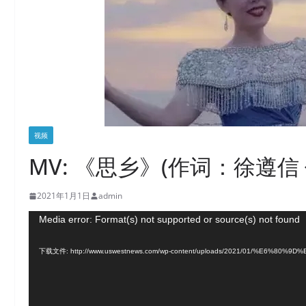
视频
MV: 《思乡》(作词：徐遵信
2021年1月1日
admin
视
Media error: Format(s) not supported or source(s) not found
频
下载文件: http://www.uswestnews.com/wp-content/uploads/2021/01/%E6%80%9
播
放
器