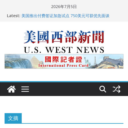
Skip
2026年7月5日
to
广州市沉香协会会长周天明：让沉香有序走向世界
Latest:
美国推出付费签证加急试点 750美元可获优先面谈
content
美国加州正式设立“李小龙日” 成首位获州级纪念日华裔
美国人
美国最高法院维持“出生公民权” : 出生在美国就是美国
人！
中国驻美国大使谢锋邀请美国老教师罗纳德·萨科尔斯基
再次访华
文摘