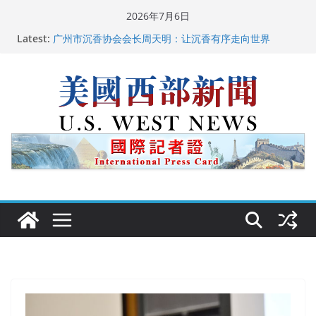
Skip
2026年7月6日
to
Latest:
广州市沉香协会会长周天明：让沉香有序走向世界
content
美国推出付费签证加急试点 750美元可获优先面谈
美国加州正式设立“李小龙日” 成首位获州级纪念日华裔
美国人
美国最高法院维持“出生公民权” : 出生在美国就是美国
人！
中国驻美国大使谢锋邀请美国老教师罗纳德·萨科尔斯基
再次访华