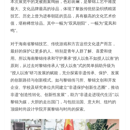
本次展览中的龙被图案绚丽，色彩斑斓，是黎锦工艺中难度
最大、文化品牌最高的珍品，体现了黎族传统纺染织绣精湛
技艺。历史上曾为进奉朝廷的贡品，具有极高的文化艺术价
值，堪称稀世珍品。其中一幅为“双凤朝阳”，一幅为“鸾凤和
鸣”。
对于海南省黎锦技艺、传统游戏和方言这些文化遗产而言，
最好的保护让更多的人、特别是青年人群了解、喜爱和使
用。所以海南黎锦传承和守护秉承“授人以鱼不如授人以渔”的
原则，从过去对黎锦传承人“授人以鱼”式的简单捐助升级为
“授人以渔”研习发展的赋能，充分探索非遗传承、保护、发展
的创新路径与创新模式。如与黎锦传习所、黎锦文创和开发
企业、学校及研究单位共同建立“非遗保护创新生态圈”，推动
非遗“创造性转化、创新性发展”，助力“非遗走进现代生活”;以
黎锦为媒，大胆的走出国门，与包括法国、意大利、纽约的
顶级时尚设计学院开展黎锦与时尚的探索。