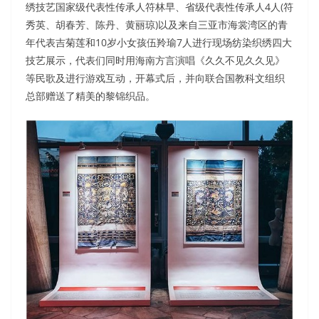
绣技艺国家级代表性传承人符林早、省级代表性传承人4人(符
秀英、胡春芳、陈丹、黄丽琼)以及来自三亚市海裳湾区的青
年代表吉菊莲和10岁小女孩伍羚瑜7人进行现场纺染织绣四大
技艺展示，代表们同时用海南方言演唱《久久不见久久见》
等民歌及进行游戏互动，开幕式后，并向联合国教科文组织
总部赠送了精美的黎锦织品。