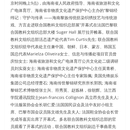
京时间晚上9点)，由海南省人民政府指导、海南省旅游和文化
广电体育厅、海南省非物质文化遗产保护中心主办的“黎锦经
纬记：守护与传承 ——海南黎族传统纺染织绣技艺与传统游
戏、方言走进联合国教科文组织总部展”开幕式在法国巴黎联
合国教科文组织总部大楼 Suger Hall 展厅拉开帷幕。联合国
教科文组织总部活态遗产处代表Tim Curtis先生; 联合国教科
文组织驻华代表处主任兼中国、朝鲜、日本、蒙古、韩国五
国总代表Marielza Oliveira女士、信息与传播处项目官员曾
庆怡女士; 海南省旅游和文化广电体育厅公共文化处二级调研
员刘实葵女士; 海南省非物质文化遗产保护中心主任莫青桥、
海南省非物质文化遗产保护中心主任专家陈佩; 美国先锋娱乐
集团公司总经理曹石; 海南传世黎锦研究所所长郭凯; 海南省
黎锦艺术博物馆张士兴、符秀英、赵炼林，徐朝辉。法兰西
学院通讯院院士Jean-francois Collignon 高立昂先生及夫人;
中法服装协会会⻓胡仁爱;法国国民议会及法中友好小组主
席、巴黎市国会议员陈文雄先生及夫人; 法国鞋业协会会⻓管
光成等嘉宾出席了开幕式。多名联合国教科文组织总部的官
员观看了开幕式的活动，联合国教科文组织副总干事曲星先