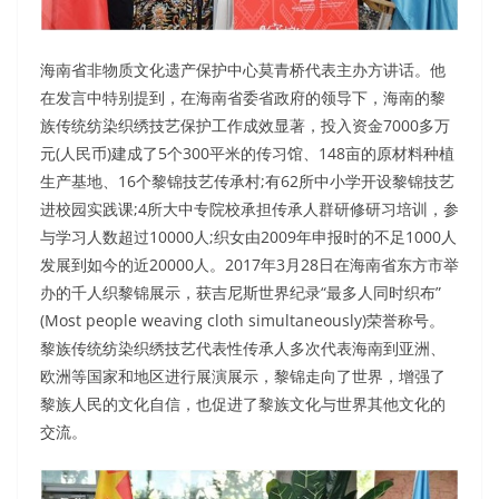
海南省非物质文化遗产保护中心莫青桥代表主办方讲话。他
在发言中特别提到，在海南省委省政府的领导下，海南的黎
族传统纺染织绣技艺保护工作成效显著，投入资金7000多万
元(人民币)建成了5个300平米的传习馆、148亩的原材料种植
生产基地、16个黎锦技艺传承村;有62所中小学开设黎锦技艺
进校园实践课;4所大中专院校承担传承人群研修研习培训，参
与学习人数超过10000人;织女由2009年申报时的不足1000人
发展到如今的近20000人。2017年3月28日在海南省东方市举
办的千人织黎锦展示，获吉尼斯世界纪录“最多人同时织布”
(Most people weaving cloth simultaneously)荣誉称号。
黎族传统纺染织绣技艺代表性传承人多次代表海南到亚洲、
欧洲等国家和地区进行展演展示，黎锦走向了世界，增强了
黎族人民的文化自信，也促进了黎族文化与世界其他文化的
交流。