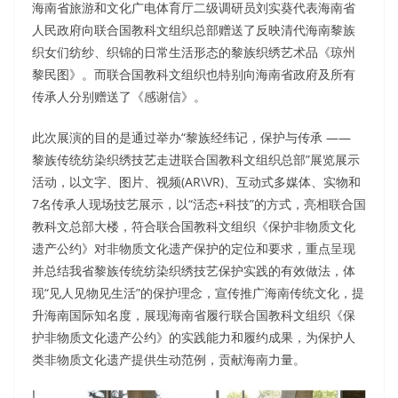
海南省旅游和文化广电体育厅二级调研员刘实葵代表海南省
人民政府向联合国教科文组织总部赠送了反映清代海南黎族
织女们纺纱、织锦的日常生活形态的黎族织绣艺术品《琼州
黎民图》。而联合国教科文组织也特别向海南省政府及所有
传承人分别赠送了《感谢信》。
此次展演的目的是通过举办“黎族经纬记，保护与传承 ——
黎族传统纺染织绣技艺走进联合国教科文组织总部”展览展示
活动，以文字、图片、视频(AR\VR)、互动式多媒体、实物和
7名传承人现场技艺展示，以“活态+科技”的方式，亮相联合国
教科文总部大楼，符合联合国教科文组织《保护非物质文化
遗产公约》对非物质文化遗产保护的定位和要求，重点呈现
并总结我省黎族传统纺染织绣技艺保护实践的有效做法，体
现“见人见物见生活”的保护理念，宣传推广海南传统文化，提
升海南国际知名度，展现海南省履行联合国教科文组织《保
护非物质文化遗产公约》的实践能力和履约成果，为保护人
类非物质文化遗产提供生动范例，贡献海南力量。