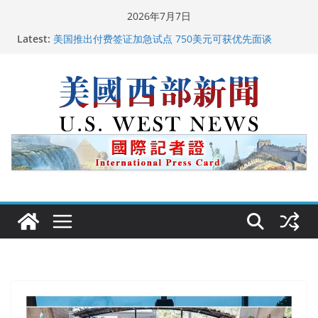
Skip
2026年7月7日
to
广州市沉香协会会长周天明：让沉香有序走向世界
Latest:
content
美国推出付费签证加急试点 750美元可获优先面谈
美国加州正式设立“李小龙日” 成首位获州级纪念日华裔
美国人
美国最高法院维持“出生公民权” : 出生在美国就是美国
人！
中国驻美国大使谢锋邀请美国老教师罗纳德·萨科尔斯基
再次访华