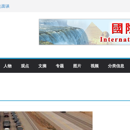
先面谈
纪念日华裔美国人
国就是美国人！
萨科尔斯基再次访华
向世界
人物
观点
文摘
专题
图片
视频
分类信息