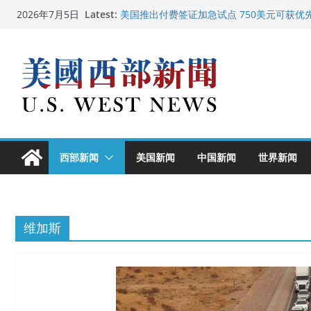
Skip
Latest:
美国推出付费签证加急试点 750美元可获优
2026年7月5日
to
美国加州正式设立“李小龙日” 成首位获州级
美国最高法院维持“出生公民权” : 出生在美
content
中国驻美国大使谢锋邀请美国老教师罗纳德·
广州市沉香协会会长周天明：让沉香有序走
西部新闻
美国新闻
中国新闻
世界新闻
维加斯