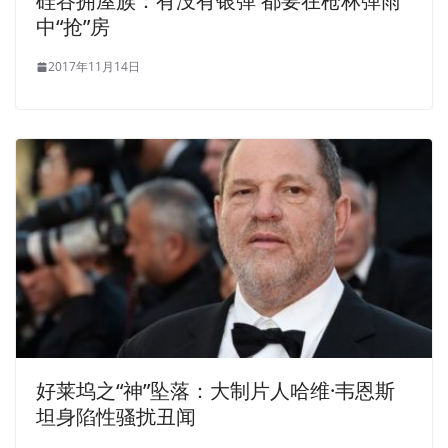
硅谷拥屋族：有没有银弹 都要在枪林弹雨
中“抢”房
2017年11月14日
好莱坞之“神”坠落：大制片人哈维·韦恩斯
坦身陷性骚扰丑闻