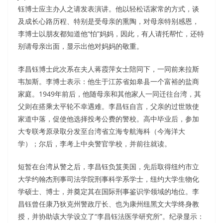
钰博士应主办人之请发表演讲。他以轻松话家常的方式，谈
及成长心路历程、特别是受母亲的熏陶，对母亲特别感恩，
李博士以朋友都知道他“怕”妈妈，因此，有人请托帮忙，还特
别请母亲出面，显示出他对妈妈的敬重。
李昌钰博士此次系在夫人蒋霞萍女士陪同下，一同前来拉斯
韦加斯。李博士表示：他生于江苏省如皋县一个富裕的盐商
家庭。1949年前后，他随母亲和其他家人一同迁往台湾，其
父则在搭乘太平轮不幸遇难。李昌钰自言，父亲的过世致使
家道中落，促使他选择投考公费的警校。高中毕业后，参加
大专联考原录取分发至台湾省立海专航海科（今海洋大
学）；尔后，李考上中央警官学校，并前往就读。
短暂在台湾从警之后，李昌钰负笈美国，先后取得纽约市立
大学约翰杰刑事司法学院刑事科学系学士，纽约大学生物化
学硕士、博士，并奠定其在国际刑事鉴识学领域的地位。李
昌钰曾任康乃狄克州警政厅长、也为康州纽黑文大学终身教
授，并协助该大学设立了“李昌钰法医学研究所”。纪录显示：