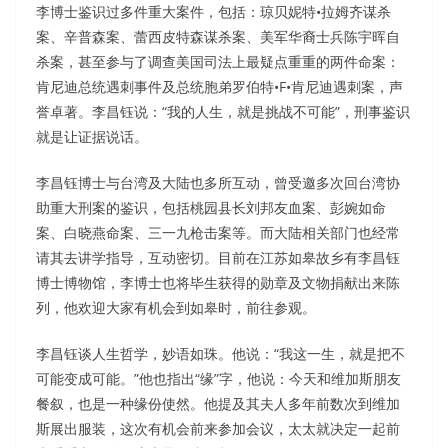
李博士鉴识过多件重大案件，包括：琼贝妮特•拉姆齐谋杀
案、辛普森案、蕾西皮特森谋杀案、美军华裔士兵陈宇晖自
杀案，甚至参与了调查美国司法上最疑点重重的两件命案：
肯尼迪总统遇刺事件及总统胞弟罗伯特•F•肯尼迪遇刺案，声
誉卓著。李昌钰说：“我的人生，就是挑战不可能”，刑事鉴识
就是让证据说话。
李昌钰博士与台湾及大陆也多所互动，曾受邀多次回台湾协
助重大刑案的鉴识，包括桃园县长刘邦友血案、彭婉如命
案、白晓燕命案、三一九枪击案等。而大陆相关部门也经常
请其去讲学指导，互动密切。目前在江苏如皋故乡有李昌钰
博士博物馆，李博士也将毕生获得的勋章及文物捐献出来陈
列，他欢迎大家有机会到如皋时，前往参观。
李昌钰谈人生哲学，妙语如珠。他说：“我这一生，就是把不
可能变成可能。”他也指出“缘”字，他说：今天和维加斯朋友
餐叙，也是一种缘份使然。他提及其夫人多年前数次到维加
斯展出服装，这次有机会前来参加会议，太太就决定一起前