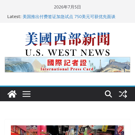
Skip
2026年7月5日
广州市沉香协会会长周天明：让沉香有序走向世界
to
Latest:
美国推出付费签证加急试点 750美元可获优先面谈
content
美国加州正式设立“李小龙日” 成首位获州级纪念日华裔
美国人
美国最高法院维持“出生公民权” : 出生在美国就是美国
人！
中国驻美国大使谢锋邀请美国老教师罗纳德·萨科尔斯基
再次访华