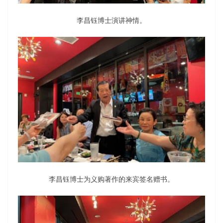
李昌钰博士演讲神情。
李昌钰博士为义购著作的来宾签名赠书。