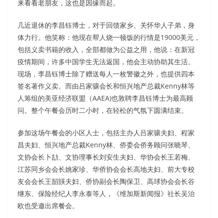
来看看老朋友，这也是因缘而起。
几近退休的李昌钰博士，对于回馈家乡、关怀华人子弟，身
体力行。他笑称：他现在帮人烧一顿饭的行情是19000美元，
包括义卖书籍的收入，全部都做为公益之用，他说：在新冠
疫情期间，许多中国学生无法返国，他会主动协助其生活。
现场，李昌钰博士除了赠送每人一枚警徽之外，也提供四本
签名著作义卖。而由吕家骧会长和恒兴地产总裁Kenny林等
人筹组的美亚经济联盟（AAEA)也敦聘李昌钰博士为最高顾
问。整个午餐会历时二小时，在轻松的气氛下圆满结束。
参加这场午餐会的小区人士，包括主办人吕家骧夫妇、程家
昌夫妇、恒兴地产总裁Kenny林、侨委会侨务顾问张晓琴、
文协会长卜劼、文协理事长刘安生夫妇、华协会长王若梅、
江苏同乡会会长姚家珍、华侨协会会长高地夫妇、前大专校
友会会长王韶韺夫妇、侨协副会长陶保卫、高球协会会长谷
继东、保险经纪人李永泰等人，《维加斯新闻报》社长吴治
欧也受邀出席餐会。