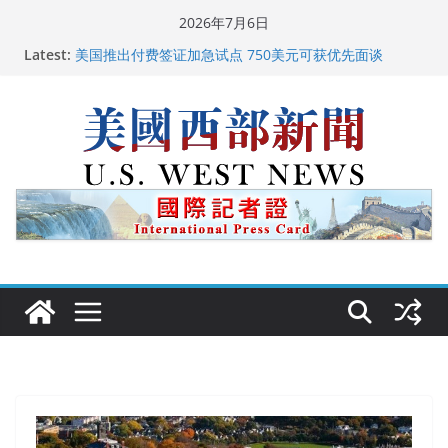
Skip
2026年7月6日
广州市沉香协会会长周天明：让沉香有序走向世界
to
Latest:
美国推出付费签证加急试点 750美元可获优先面谈
content
美国加州正式设立“李小龙日” 成首位获州级纪念日华裔
美国人
美国最高法院维持“出生公民权” : 出生在美国就是美国
人！
中国驻美国大使谢锋邀请美国老教师罗纳德·萨科尔斯基
再次访华