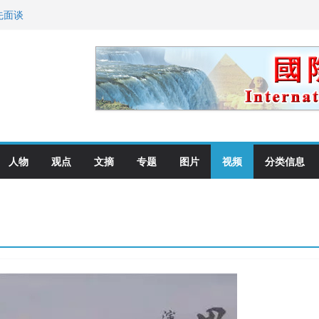
先面谈
纪念日华裔美国人
国就是美国人！
萨科尔斯基再次访华
向世界
人物
观点
文摘
专题
图片
视频
分类信息