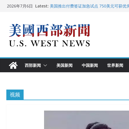
Skip
Latest:
美国推出付费签证加急试点 750美元可获优
2026年7月6日
to
美国加州正式设立“李小龙日” 成首位获州级
美国最高法院维持“出生公民权” : 出生在美
content
中国驻美国大使谢锋邀请美国老教师罗纳德·
广州市沉香协会会长周天明：让沉香有序走
西部新闻
美国新闻
中国新闻
世界新闻
视频