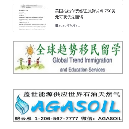
美国推出付费签证加急试点 750美
元可获优先面谈
2026年6月9日