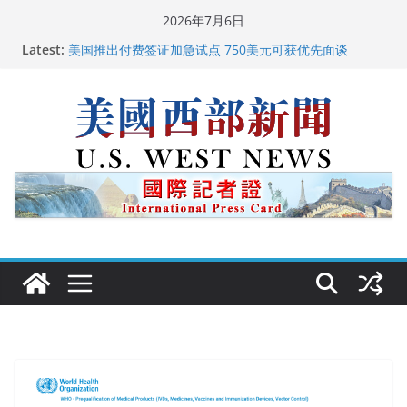
Skip
2026年7月6日
to
Latest:
美国推出付费签证加急试点 750美元可获优先面谈
content
美国加州正式设立“李小龙日” 成首位获州级纪念日华裔
美国人
美国最高法院维持“出生公民权” : 出生在美国就是美国
人！
中国驻美国大使谢锋邀请美国老教师罗纳德·萨科尔斯基
再次访华
广州市沉香协会会长周天明：让沉香有序走向世界