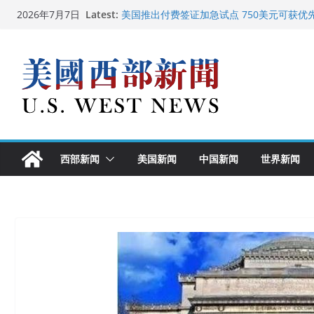
Skip
Latest:
美国推出付费签证加急试点 750美元可获优
2026年7月7日
to
美国加州正式设立“李小龙日” 成首位获州级
美国最高法院维持“出生公民权” : 出生在美
content
中国驻美国大使谢锋邀请美国老教师罗纳德·
广州市沉香协会会长周天明：让沉香有序走
西部新闻
美国新闻
中国新闻
世界新闻