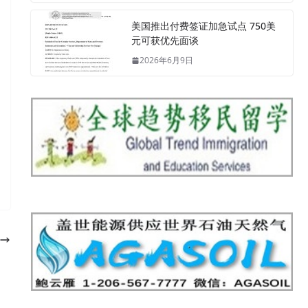
美国推出付费签证加急试点 750美
元可获优先面谈
2026年6月9日