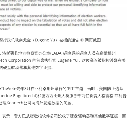
行政总裁余尤金（Eugene Yu）被捕的通告 © 网页截图
天早些时候，洛杉矶县地方检察官办公室(LADA )调查局的调查人员在密歇根州
ech Corporation 的首席执行官 Eugene Yu，这位高管被指控涉嫌在美
关的硬盘驱动器和其他数字证据。
heVote去年8月在亚利桑那州举行的“PIT”主题。当时，美国防止选举
rine Engelbrecht)和密西西比州人类服务部前任负责人格雷格·菲利普
合作，处理Konnech公司向海外发送数据的问题。
con）表示，警方已从密歇根软件公司没收了硬盘驱动器和其他数字证据，而