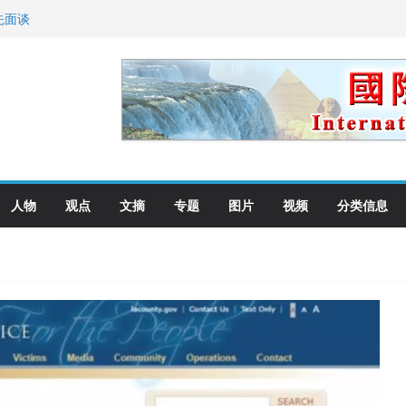
先面谈
纪念日华裔美国人
国就是美国人！
萨科尔斯基再次访华
向世界
人物
观点
文摘
专题
图片
视频
分类信息