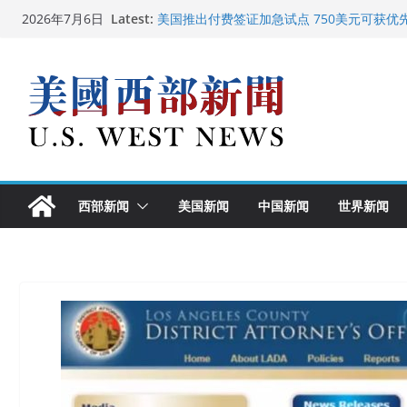
Skip
Latest:
美国推出付费签证加急试点 750美元可获优
2026年7月6日
to
美国加州正式设立“李小龙日” 成首位获州级
美国最高法院维持“出生公民权” : 出生在美
content
中国驻美国大使谢锋邀请美国老教师罗纳德·
广州市沉香协会会长周天明：让沉香有序走
西部新闻
美国新闻
中国新闻
世界新闻