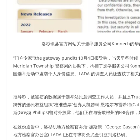
洛杉矶县官方网站关于选举服务公司Konnech的华裔
“门户专家”(the gateway pundit) 10月4日报导称，当
Meridian Township 警察局的协助下，拘捕了选举服务公司Konn
国选举活动中盗窃个人身份信息。LADA 的调查人员还查获了相
报导称，被盗窃的数据属于选举站民意调查工作人员，并且是TrueT
舞弊的选民权益组织“校准选票”创办人凯瑟琳·恩格尔布雷希特(Cathe
斯(Gregg Phillips)曾对外披露，他们正在与密歇根州的FBI
在这份通告中，洛杉矶地方检察官乔治·加斯康（George Gas
地方检察官办公室( LADA )正在寻求将余尤金引渡到洛杉矶。