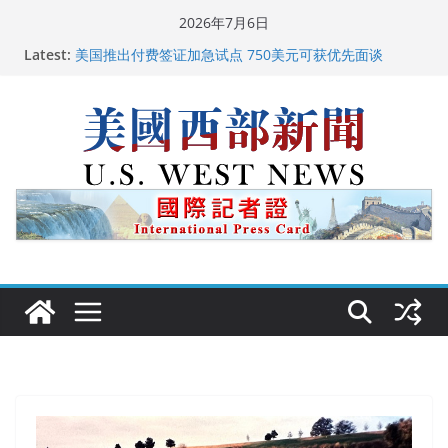
Skip
2026年7月6日
to
Latest:
美国推出付费签证加急试点 750美元可获优先面谈
content
美国加州正式设立“李小龙日” 成首位获州级纪念日华裔
美国人
美国最高法院维持“出生公民权” : 出生在美国就是美国
人！
中国驻美国大使谢锋邀请美国老教师罗纳德·萨科尔斯基
再次访华
广州市沉香协会会长周天明：让沉香有序走向世界