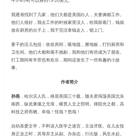
午3-4小时可以挣到15-20美元。
我逐渐找到了几家，他们大都是美国白人，夫妻俩都工作。
他们人很好，我去工作的时候家里没人，给我留着门，钱就
放在厨房的台子上，我干完活拿钱走人，锁上门。
要干的活儿包括：收拾房间，吸地毯，擦地板，打扫厨房和
卫生间。他们大都和蔼不挑剔，我和他们有些成为了朋友。
打工期间有辛苦也有欢乐，期间还发生了一些有趣的小故
事。
作者简介
孙燕
，哈尔滨人氏，移居美国三十载，随夫君闯荡美国北东
南西，纵览褒僵之无垠，横贯人文之熙明。择阳光之都，高
科技之府而栖。幸哉！忧哉？悠哉！
自幼喜爱文学，不料误入医学之迷宫，主业牙医。在儿女投
身正业之时，其母弃主从副。办杂志，行出版，风生水起。