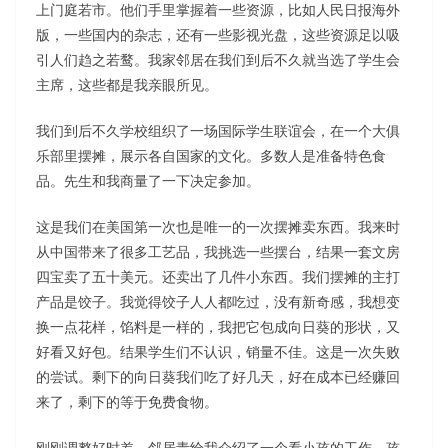
上门庭若市。
他们手里掌握着一些资源，比如人民日报海外
版，一些国内的杂志，还有一些影视光盘，这些资源足以吸
引人们趋之若鹜。我家邻居在我们到后不久就当选了学生会
主席，这些都是我亲眼所见。
我们到后不久学校组织了一场国际学生联谊会，在一个大俱
乐部里摆摊，展示各自国家的文化。多数人是准备特色食
品。先生和我商量了一下决定参加。
这是我们在美国第一次也是唯一的一次摆摊卖东西。我来时
从中国带来了很多工艺品，我挑选一些摆台，结果一套文房
四宝卖了五十美元。还卖出了几件小东西。我们摆摊的主打
产品是饺子。我觉得饺子人人都吃过，没有新奇感，我想变
换一点花样，馅料是一样的，我把它包成向日葵的形状，又
好看又好包。结果学生们不认识，销量不佳。这是一次失败
的尝试。剩下的向日葵我们吃了好几天，好在成本已经赚回
来了，剩下的等于免费食物。
刚刚调整好时差，邻居青给我介绍了一个看小孩的工作。孩