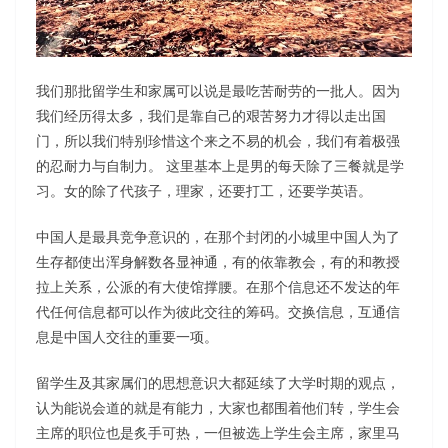
我们那批留学生和家属可以说是最吃苦耐劳的一批人。
因为
我们经历得太多，我们是靠自己的艰苦努力才得以走出国
门，所以我们特别珍惜这个来之不易的机会，我们有着极强
的忍耐力与自制力。 这里基本上是男的每天除了三餐就是学
习。女的除了代孩子，理家，还要打工，还要学英语。
中国人是最具竞争意识的，在那个封闭的小城里中国人为了
生存
都使出浑身解数
各显神通
，
有的依靠教会，有的和教授
拉上关系，公派的有大使馆撑腰。
在那个信息还不发达的年
代
任何信息都可以作为彼此交往的筹码。交换信息，互通信
息是中国人交往的重要一项。
留学生及其家属们的思想意识大都延续了大学时期的观点，
认为能说会道的就是有能力，大家也都围着他们转，
学生会
主席的职位也是炙手可热，一
但被选上学生会主席，家里马