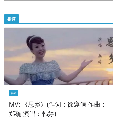
视频
视频
MV: 《思乡》(作词：徐遵信 作曲：
郑确 演唱：韩婷)