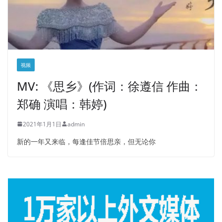
视频
MV: 《思乡》(作词：徐遵信 作曲：
郑确 演唱：韩婷)
2021年1月1日
admin
新的一年又来临，每逢佳节倍思亲，但无论你