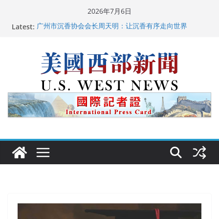
Skip
2026年7月6日
to
Latest:
广州市沉香协会会长周天明：让沉香有序走向世界
content
美国推出付费签证加急试点 750美元可获优先面谈
美国加州正式设立“李小龙日” 成首位获州级纪念日华裔
美国人
美国最高法院维持“出生公民权” : 出生在美国就是美国
人！
中国驻美国大使谢锋邀请美国老教师罗纳德·萨科尔斯基
再次访华