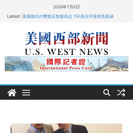
Skip
2026年7月6日
广州市沉香协会会长周天明：让沉香有序走向世界
to
Latest:
美国推出付费签证加急试点 750美元可获优先面谈
content
美国加州正式设立“李小龙日” 成首位获州级纪念日华裔
美国人
美国最高法院维持“出生公民权” : 出生在美国就是美国
人！
中国驻美国大使谢锋邀请美国老教师罗纳德·萨科尔斯基
再次访华