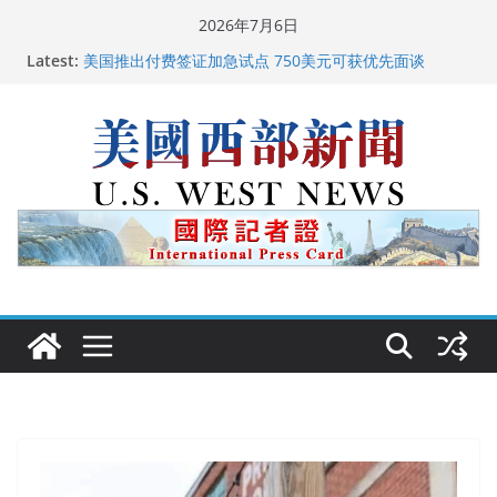
Skip
2026年7月6日
to
Latest:
美国推出付费签证加急试点 750美元可获优先面谈
content
美国加州正式设立“李小龙日” 成首位获州级纪念日华裔
美国人
美国最高法院维持“出生公民权” : 出生在美国就是美国
人！
中国驻美国大使谢锋邀请美国老教师罗纳德·萨科尔斯基
再次访华
广州市沉香协会会长周天明：让沉香有序走向世界