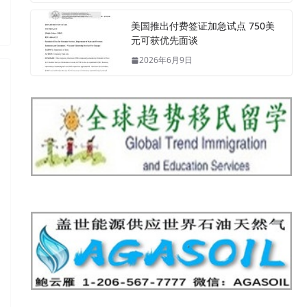
美国推出付费签证加急试点 750美
元可获优先面谈
2026年6月9日