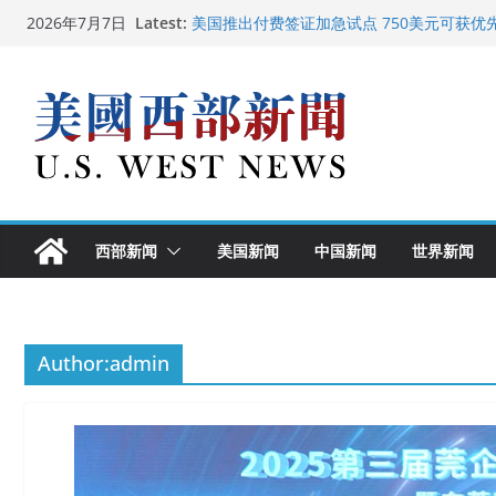
Skip
Latest:
美国推出付费签证加急试点 750美元可获优
2026年7月7日
to
美国加州正式设立“李小龙日” 成首位获州级
美国最高法院维持“出生公民权” : 出生在美
content
中国驻美国大使谢锋邀请美国老教师罗纳德·
广州市沉香协会会长周天明：让沉香有序走
西部新闻
美国新闻
中国新闻
世界新闻
Author:
admin