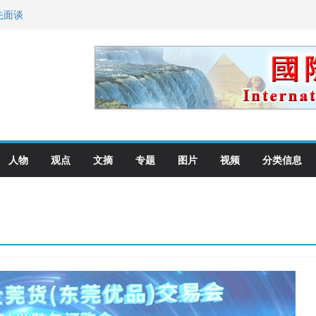
先面谈
纪念日华裔美国人
国就是美国人！
萨科尔斯基再次访华
向世界
人物
观点
文摘
专题
图片
视频
分类信息