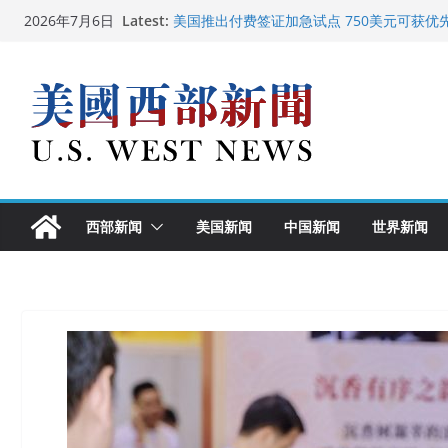
Skip
Latest:
美国推出付费签证加急试点 750美元可获优
2026年7月6日
to
美国加州正式设立“李小龙日” 成首位获州级
美国最高法院维持“出生公民权” : 出生在美
content
中国驻美国大使谢锋邀请美国老教师罗纳德·
广州市沉香协会会长周天明：让沉香有序走
西部新闻
美国新闻
中国新闻
世界新闻