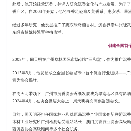
此后，他开始经营沉香，并深入研究沉香文化与产业发展。为了了
香产区。自2003年开始，他的寻香足迹遍及莞香系、惠安系、星
经过多年研究，他发掘推广了惠东绿奇楠香材。沉香界泰斗张晓武
东绿奇楠嫁接繁育种植热潮。
创建全国首
2008年，周天明在广州华林国际市场创立“三和堂”，作为推广沉
2013年3月，他发起成立全国省会城市中首个沉香行业组织——
青为协会揭牌。
在周天明带领下，广州市沉香协会逐渐发展成为华南地区具有影响
2024年4月，在协会换届大会上，周天明再次高票当选会长。
目前，周天明还担任国家林业和草原局沉香产业国家创新联盟沉香
木材工业研究所广州检测站受理站站长、澳门沉香行业协会高级顾
西沉香协会高级顾问等多个社会职务。