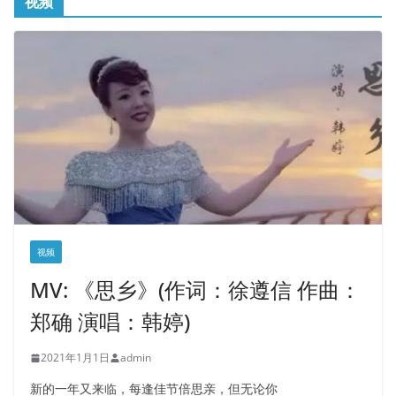
视频
视频
MV: 《思乡》(作词：徐遵信 作曲：
郑确 演唱：韩婷)
2021年1月1日
admin
新的一年又来临，每逢佳节倍思亲，但无论你