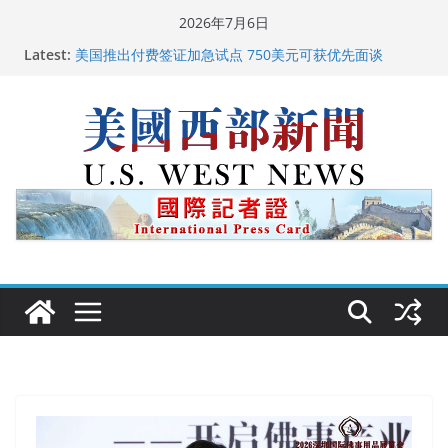
Skip
2026年7月6日
to
Latest:
广州市沉香协会会长周天明：让沉香有序走向世界
content
美国推出付费签证加急试点 750美元可获优先面谈
美国加州正式设立“李小龙日” 成首位获州级纪念日华裔
美国人
美国最高法院维持“出生公民权” : 出生在美国就是美国
人！
中国驻美国大使谢锋邀请美国老教师罗纳德·萨科尔斯基
再次访华