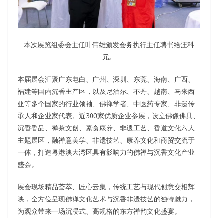
本次展览组委会主任叶伟雄颁发会务执行主任聘书给汪科
元。
本届展会汇聚广东电白、广州、深圳、东莞、海南、广西、
福建等国内沉香主产区，以及尼泊尔、不丹、越南、马来西
亚等多个国家的行业领袖、佛禅学者、中医药专家、非遗传
承人和企业家代表。近300家优质企业参展，设立佛像佛具、
沉香香品、禅茶文创、素食康养、非遗工艺、香道文化六大
主题展区，融禅意美学、非遗技艺、康养文化和商贸交流于
一体，打造粤港澳大湾区具有影响力的佛禅与沉香文化产业
盛会。
展会现场精品荟萃、匠心云集，传统工艺与现代创意交相辉
映，全方位呈现佛禅文化艺术与沉香非遗技艺的独特魅力，
为观众带来一场沉浸式、高规格的东方禅韵文化盛宴。