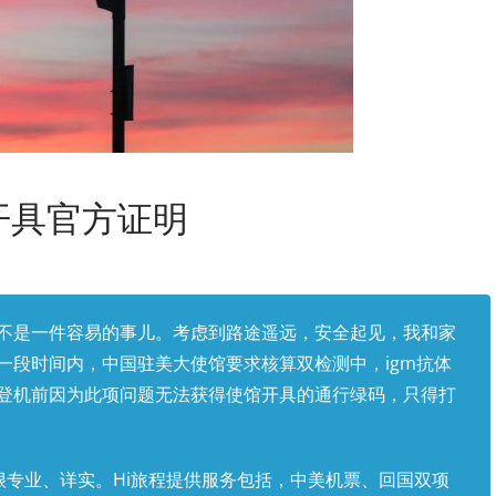
开具官方证明
不是一件容易的事儿。考虑到路途遥远，安全起见，我和家
一段时间内，中国驻美大使馆要求核算双检测中，igm抗体
登机前因为此项问题无法获得使馆开具的通行绿码，只得打
息很专业、详实。Hi旅程提供服务包括，中美机票、回国双项