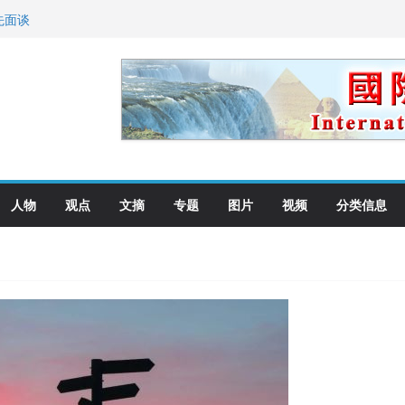
向世界
先面谈
纪念日华裔美国人
国就是美国人！
萨科尔斯基再次访华
人物
观点
文摘
专题
图片
视频
分类信息