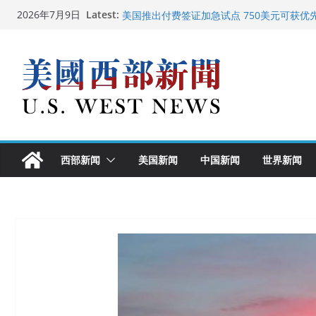
Skip
Latest:
广州市沉香协会会长周天明：让沉香有序走
2026年7月9日
to
美国推出付费签证加急试点 750美元可获优
美国加州正式设立“李小龙日” 成首位获州级
content
美国最高法院维持“出生公民权” : 出生在美
中国驻美国大使谢锋邀请美国老教师罗纳德·
西部新闻
美国新闻
中国新闻
世界新闻