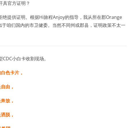
开具官方证明？
点拒绝提供证明。根据Hi旅程Anjoy的指导，我从所在郡Orange
方证明，这类似于咱们国内的市卫健委。当然不同州或郡县，证明政策不太一
CDC小白卡收割现场。
的白色卡片，
是自由，
是奔放，
是洒脱，