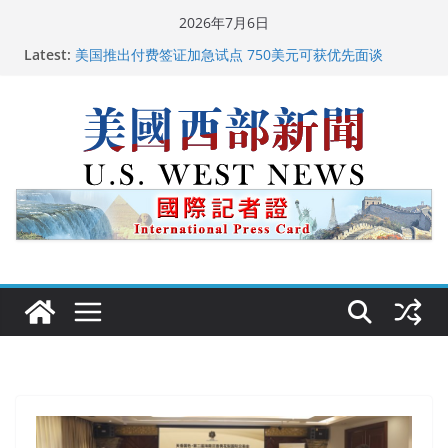
Skip
2026年7月6日
广州市沉香协会会长周天明：让沉香有序走向世界
to
Latest:
美国推出付费签证加急试点 750美元可获优先面谈
content
美国加州正式设立“李小龙日” 成首位获州级纪念日华裔
美国人
美国最高法院维持“出生公民权” : 出生在美国就是美国
人！
中国驻美国大使谢锋邀请美国老教师罗纳德·萨科尔斯基
再次访华