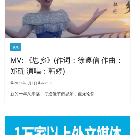
视频
MV: 《思乡》(作词：徐遵信 作曲：
郑确 演唱：韩婷)
2021年1月1日
admin
新的一年又来临，每逢佳节倍思亲，但无论你