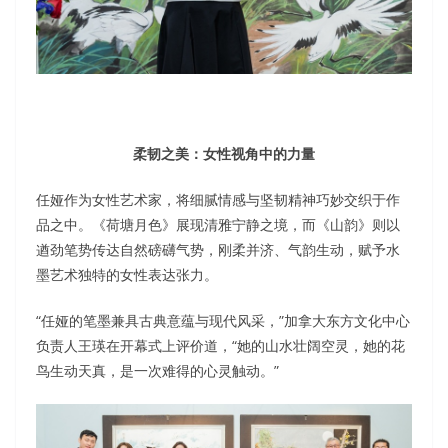
柔韧之美：女性视角中的力量
任娅作为女性艺术家，将细腻情感与坚韧精神巧妙交织于作
品之中。《荷塘月色》展现清雅宁静之境，而《山韵》则以
遒劲笔势传达自然磅礴气势，刚柔并济、气韵生动，赋予水
墨艺术独特的女性表达张力。
“任娅的笔墨兼具古典意蕴与现代风采，”加拿大东方文化中心
负责人王瑛在开幕式上评价道，“她的山水壮阔空灵，她的花
鸟生动天真，是一次难得的心灵触动。”