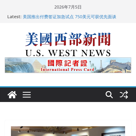
Skip
2026年7月5日
to
广州市沉香协会会长周天明：让沉香有序走向世界
Latest:
content
美国推出付费签证加急试点 750美元可获优先面谈
美国加州正式设立“李小龙日” 成首位获州级纪念日华裔
美国人
美国最高法院维持“出生公民权” : 出生在美国就是美国
人！
中国驻美国大使谢锋邀请美国老教师罗纳德·萨科尔斯基
再次访华