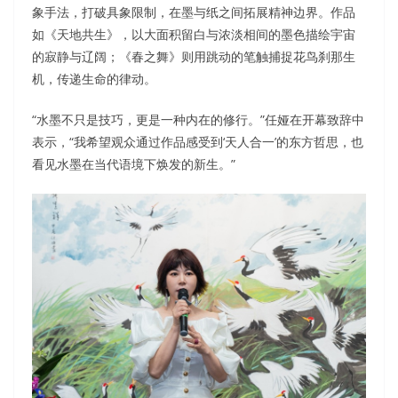
象手法，打破具象限制，在墨与纸之间拓展精神边界。作品
如《天地共生》，以大面积留白与浓淡相间的墨色描绘宇宙
的寂静与辽阔；《春之舞》则用跳动的笔触捕捉花鸟刹那生
机，传递生命的律动。
“水墨不只是技巧，更是一种内在的修行。”任娅在开幕致辞中
表示，“我希望观众通过作品感受到‘天人合一’的东方哲思，也
看见水墨在当代语境下焕发的新生。”