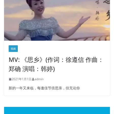
视频
MV: 《思乡》(作词：徐遵信 作曲：
郑确 演唱：韩婷)
2021年1月1日
admin
新的一年又来临，每逢佳节倍思亲，但无论你