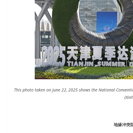
This photo taken on June 22, 2025 shows the National Convention
(Xin
地缘冲突