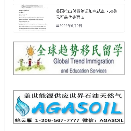
美国推出付费签证加急试点 750美
元可获优先面谈
2026年6月9日