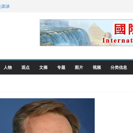
先面谈
纪念日华裔美国人
国就是美国人！
萨科尔斯基再次访华
向世界
人物
观点
文摘
专题
图片
视频
分类信息