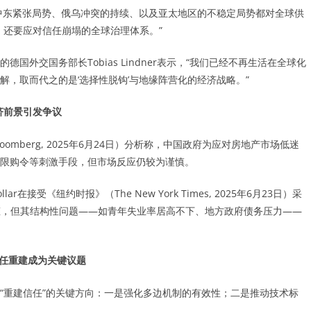
时强调，中东紧张局势、俄乌冲突的持续、以及亚太地区的不稳定局势都对全球供
，还要应对信任崩塌的全球治理体系。”
，与会的德国外交国务部长Tobias Lindner表示，“我们已经不再生活在全球化
，取而代之的是‘选择性脱钩’与地缘阵营化的经济战略。”
济前景引发争议
mberg, 2025年6月24日）分析称，中国政府为应对房地产市场低迷
限购令等刺激手段，但市场反应仍较为谨慎。
ollar在接受《纽约时报》（The New York Times, 2025年6月23日）采
姿态，但其结构性问题——如青年失业率居高不下、地方政府债务压力——
任重建成为关键议题
“重建信任”的关键方向：一是强化多边机制的有效性；二是推动技术标