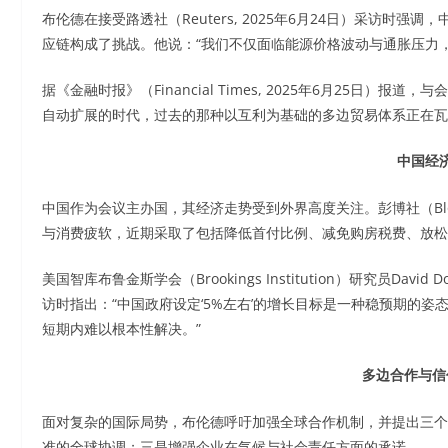
布伦德在接受路透社（Reuters, 2025年6月24日）采访
应链构成了挑战。他说：“我们不仅面临能源价格波动与通胀压力
据《金融时报》（Financial Times, 2025年6月25日）报道
自动扩展的时代，过去的那种以互利为基础的多边贸易体系正在瓦解
中国经
中国作为会议主办国，其经济走势受到外界高度关注。彭博社（Bloo
与消费疲软，近期采取了包括降低首付比例、减免购房税费、放松
美国智库布鲁金斯学会（Brookings Institution）研究员David D
访时指出：“中国政府设定‘5%左右’的增长目标是一种稳预期的
短期内难以根本性解决。”
多边合作与信
面对复杂的国际局势，布伦德呼吁加强全球合作机制，并提出三个
准的全球协调；三是增强企业在气候与社会责任方面的承诺。