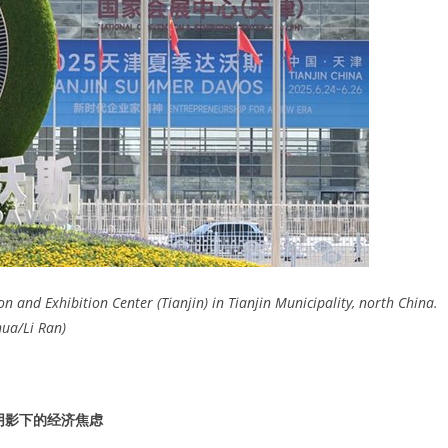
 and Exhibition Center (Tianjin) in Tianjin Municipality, north China.
hua/Li Ran)
阴影下的经济焦虑