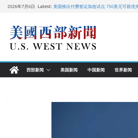
Skip
Latest:
美国推出付费签证加急试点 750美元可获优
2026年7月6日
to
美国加州正式设立“李小龙日” 成首位获州级
美国最高法院维持“出生公民权” : 出生在美
content
中国驻美国大使谢锋邀请美国老教师罗纳德·
广州市沉香协会会长周天明：让沉香有序走
西部新闻
美国新闻
中国新闻
世界新闻