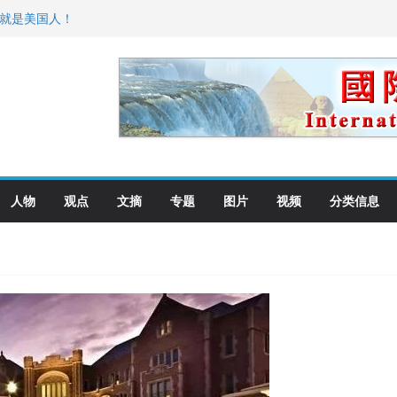
国就是美国人！
萨科尔斯基再次访华
向世界
先面谈
纪念日华裔美国人
人物
观点
文摘
专题
图片
视频
分类信息