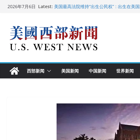
Skip
Latest:
美国最高法院维持“出生公民权” : 出生在美
2026年7月6日
to
中国驻美国大使谢锋邀请美国老教师罗纳德·
广州市沉香协会会长周天明：让沉香有序走
content
美国推出付费签证加急试点 750美元可获优
美国加州正式设立“李小龙日” 成首位获州级
西部新闻
美国新闻
中国新闻
世界新闻