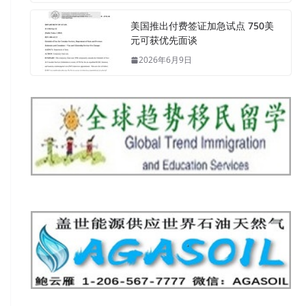
美国推出付费签证加急试点 750美
元可获优先面谈
2026年6月9日