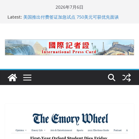
Skip
2026年7月6日
to
Latest:
美国推出付费签证加急试点 750美元可获优先面谈
content
美国加州正式设立“李小龙日” 成首位获州级纪念日华裔
美国人
美国最高法院维持“出生公民权” : 出生在美国就是美国
人！
中国驻美国大使谢锋邀请美国老教师罗纳德·萨科尔斯基
再次访华
广州市沉香协会会长周天明：让沉香有序走向世界