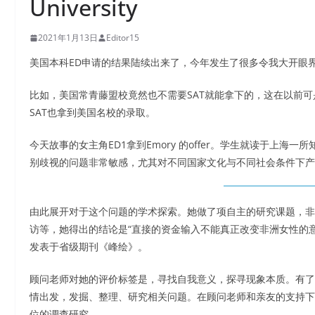
University
2021年1月13日
Editor15
美国本科ED申请的结果陆续出来了，今年发生了很多令我大开眼
比如，美国常青藤盟校竟然也不需要SAT就能拿下的，这在以前
SAT也拿到美国名校的录取。
今天故事的女主角ED1拿到Emory 的offer。学生就读于上海
别歧视的问题非常敏感，尤其对不同国家文化与不同社会条件下产
由此展开对于这个问题的学术探索。她做了项自主的研究课题，非
访等，她得出的结论是“直接的资金输入不能真正改变非洲女性的
发表于省级期刊《峰绘》。
顾问老师对她的评价标签是，寻找自我意义，探寻现象本质。有了
情出发，发掘、整理、研究相关问题。在顾问老师和亲友的支持下
位的调查研究。