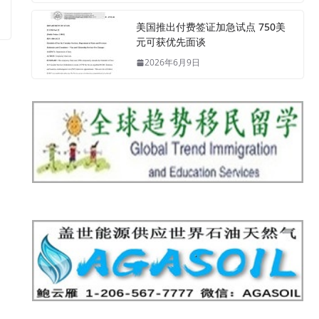
美国推出付费签证加急试点 750美
元可获优先面谈
2026年6月9日