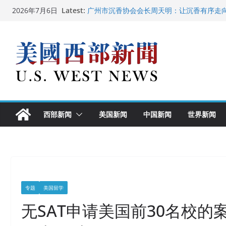
Skip
Latest:
广州市沉香协会会长周天明：让沉香有序走
2026年7月6日
to
美国推出付费签证加急试点 750美元可获优
美国加州正式设立“李小龙日” 成首位获州级
content
美国最高法院维持“出生公民权” : 出生在美
中国驻美国大使谢锋邀请美国老教师罗纳德·
西部新闻
美国新闻
中国新闻
世界新闻
专题
美国留学
无SAT申请美国前30名校的案