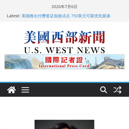
Skip
2026年7月6日
广州市沉香协会会长周天明：让沉香有序走向世界
to
Latest:
美国推出付费签证加急试点 750美元可获优先面谈
content
美国加州正式设立“李小龙日” 成首位获州级纪念日华裔
美国人
美国最高法院维持“出生公民权” : 出生在美国就是美国
人！
中国驻美国大使谢锋邀请美国老教师罗纳德·萨科尔斯基
再次访华