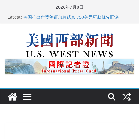
Skip
2026年7月8日
广州市沉香协会会长周天明：让沉香有序走向世界
to
Latest:
美国推出付费签证加急试点 750美元可获优先面谈
content
美国加州正式设立“李小龙日” 成首位获州级纪念日华裔
美国人
美国最高法院维持“出生公民权” : 出生在美国就是美国
人！
中国驻美国大使谢锋邀请美国老教师罗纳德·萨科尔斯基
再次访华