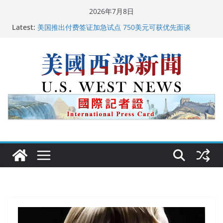
Skip
2026年7月8日
to
Latest:
广州市沉香协会会长周天明：让沉香有序走向世界
content
美国推出付费签证加急试点 750美元可获优先面谈
美国加州正式设立“李小龙日” 成首位获州级纪念日华裔
美国人
美国最高法院维持“出生公民权” : 出生在美国就是美国
人！
中国驻美国大使谢锋邀请美国老教师罗纳德·萨科尔斯基
再次访华