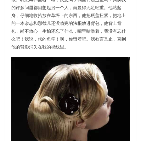
的许多问题都因想起另一个人，而显得无足轻重。他站起
身，仔细地收拾放在草坪上的东西，他把瓶盖扭紧，把地上
的一本杂志和那截儿还没啃完的法棍放进背包，他背上背
包，尚不放心，生怕还忘了什么，嘴里咕噜着，我没有忘什
么吧！我说，您的鱼竿！啊，你留着吧。我欲言又止，直到
他的背影消失在我的视线里。