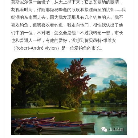
莫斯尼尔像一面镜子，从天上掉下来；它是瓦塞纳的眼睛，
凝视着时间，伴随那隐秘瞬逝的欣欢和接踵而至的忧郁……我
朝湖的东南面走去，因为我发现那儿有几个钓鱼的人。我不
喜欢钓鱼，但我喜欢看钓鱼，我走向他们，很快我认出了他
们中的一位，不对吧，怎么会是他！不过我转念一想，市长
也和普通人一样，有他的爱好，没想到贺贝昂特•维维安
（Robert-André Vivien）是一位爱钓鱼的市长。