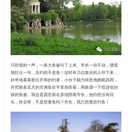
只听嗖的一声，一条大鱼被勾了上来。市长一动不动，缓缓
地吐出一句，先钓的不是鱼！这时有几位散步的人停下来，
好奇地看着那位开和的钓者，小伙子颇为得意地瞧瞧四周，
并把那条见天的非洲鱼在手里倒弄着，再哧溜一下投进他别
致的鱼篓。我还是愿意留在原地陪着市长，他仍然没有回
头，快去呀，不是想看鱼吗？市长，我只想看您钓鱼！