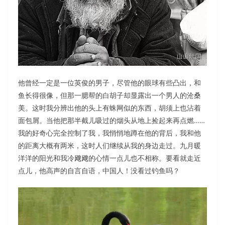
他曾经一定是一位英俊的男子，尽管他的眼球有些凸出，和
鱼长得很像，但那一腮帮的白胡子却显露出一个男人的沧桑
美。这时我分辨出他的头上有蛛网似的东西，胡须上也沾着
面包屑。当他把那半截儿吸过的烟头从地上捡起来再点燃……
我的好奇心完全控制了我，我悄悄地蹲在他的背后，我和他
的距离大概有两米，这时人们继续从我的身边走过。九月暖
洋洋的阳光和我冷飕飕的心情一点儿也不相称。要看就走近
点儿，他高声的自言自语，中国人！没看过钓鱼吗？