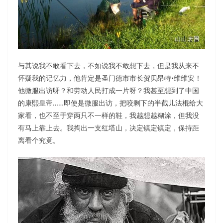
与其说我不敢看下去，不如说我不敢想下去，但是我从来不
怀疑我的记忆力，他肯定是圣门德市市长贺贝昂特•维维安！
他微服出访呀？和劳动人民打成一片呀？我甚至想到了中国
的康熙皇帝……即使是微服出访，把咬剩下的半截儿法棍给大
家看，也不至于穿两只不一样的鞋，我越想越糊涂，但我没
有马上靠上去。我掏出一支红塔山，决定镇定镇定，保持距
离看个究竟。