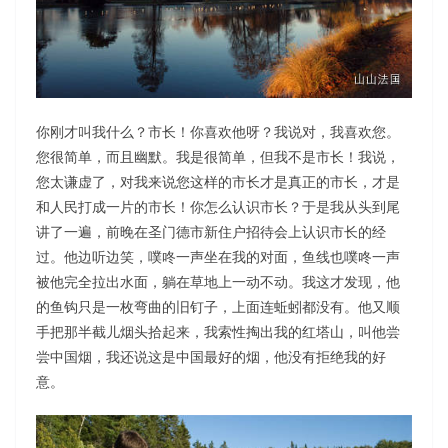
你刚才叫我什么？市长！你喜欢他呀？我说对，我喜欢您。
您很简单，而且幽默。我是很简单，但我不是市长！我说，
您太谦虚了，对我来说您这样的市长才是真正的市长，才是
和人民打成一片的市长！你怎么认识市长？于是我从头到尾
讲了一遍，前晚在圣门德市新住户招待会上认识市长的经
过。他边听边笑，噗咚一声坐在我的对面，鱼线也噗咚一声
被他完全拉出水面，躺在草地上一动不动。我这才发现，他
的鱼钩只是一枚弯曲的旧钉子，上面连蚯蚓都没有。他又顺
手把那半截儿烟头拾起来，我索性掏出我的红塔山，叫他尝
尝中国烟，我还说这是中国最好的烟，他没有拒绝我的好
意。