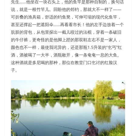
先生……他坐在一块石头上，他的鱼竿是那种自制的，换句话
说，就是一根竹竿儿。回盼他的邻钓，那就大不一样了——
可折叠的渔具箱，舒适的钓鱼凳，可伸可缩的现代化鱼竿，
甚至还撑起一把遮阳伞……再看看市长！他的左手边放着一个
肮脏的背包，从包里探出一截儿咬过的法棍，穿着一条破旧
的牛仔裤，更奇怪的是他脚上蹬的那双鞋左右不是一家人，
颜色也不一样，最使我诧异的，还是那瓶1.5升装的“乞丐”红
酒，酒被喝了一大半，酒瓶敞开，像一条奄奄一息的大鱼。
这种酒就是多尼喝的那种，那位在教堂门口乞讨的红脸汉
子。