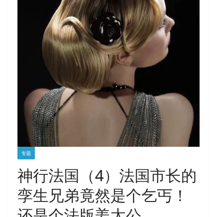
专题
神行法国（4）法国市长的
孪生兄弟竟然是个乞丐！
还是个法版姜太公