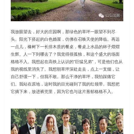
我放眼望去，好大的庄园啊，那绿色的草坪一眼望不到尽
头。阳光下搭起的白色婚屋，仿佛在召唤天使的降临。再远
一点儿，橡树下一长排木质的餐桌，餐桌上水晶的杯子熠熠
生辉。人一下到哪去了？我觉得很孤独，和这个盛大的场面
格格不入。我想起在高铁上认识的“巨猛兄弟”，可是他们也从
我的视线里消失了。我想朝草坪深处走去，点上一支烟，让
自己舒缓一下，但我不敢。那么干净的草坪，我怕踩痛它
们。我站在原地，这时我的目光碰到了我的红领带。我想把
它摘下来，放进裤兜里，因为它也与这片葱郁格格不入。