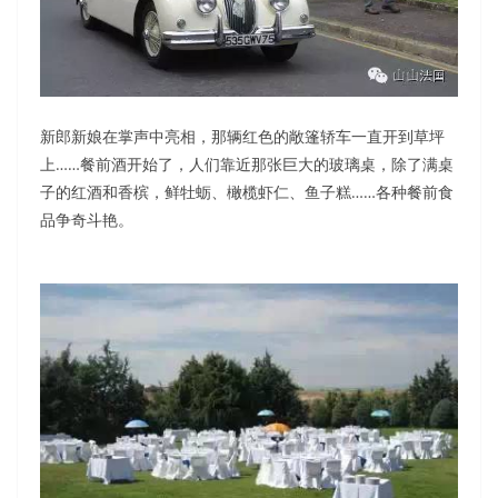
新郎新娘在掌声中亮相，那辆红色的敞篷轿车一直开到草坪
上……餐前酒开始了，人们靠近那张巨大的玻璃桌，除了满桌
子的红酒和香槟，鲜牡蛎、橄榄虾仁、鱼子糕……各种餐前食
品争奇斗艳。