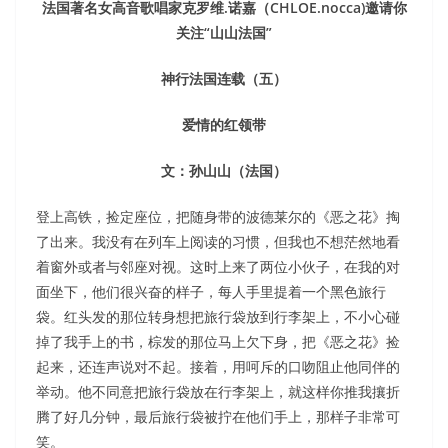
法国著名女高音歌唱家克罗维.诺嘉（CHLOE.nocca)邀请你
关注“山山法国”
神行法国连载（五）
爱情的红领带
文：孙山山（法国）
登上高铁，捡定座位，把随身带的波德莱尔的《恶之花》掏
了出来。我没有在列车上阅读的习惯，但我也不想茫然地看
着窗外或者与邻座对视。这时上来了两位小伙子，在我的对
面坐下，他们很兴奋的样子，每人手里提着一个黑色旅行
袋。红头发的那位转身想把旅行袋放到行李架上，不小心碰
掉了我手上的书，棕发的那位马上欠下身，把《恶之花》捡
起来，还连声说对不起。接着，用呵斥的口吻阻止他同伴的
举动。他不同意把旅行袋放在行李架上，就这样你推我攘折
腾了好几分钟，最后旅行袋被拧在他们手上，那样子非常可
笑。