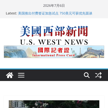
Skip
2026年7月6日
to
Latest:
广州市沉香协会会长周天明：让沉香有序走向世界
content
美国推出付费签证加急试点 750美元可获优先面谈
美国加州正式设立“李小龙日” 成首位获州级纪念日华裔
美国人
美国最高法院维持“出生公民权” : 出生在美国就是美国
人！
中国驻美国大使谢锋邀请美国老教师罗纳德·萨科尔斯基
再次访华