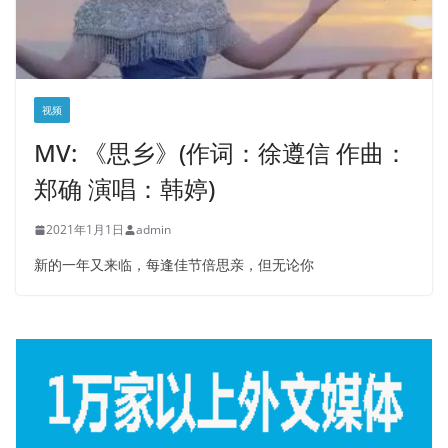
视频
MV: 《思乡》(作词：徐遵信 作曲：
郑确 演唱：韩婷)
2021年1月1日
admin
新的一年又来临，每逢佳节倍思亲，但无论你