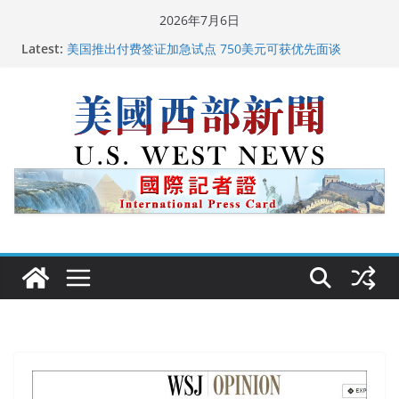
Skip
2026年7月6日
广州市沉香协会会长周天明：让沉香有序走向世界
to
Latest:
美国推出付费签证加急试点 750美元可获优先面谈
content
美国加州正式设立“李小龙日” 成首位获州级纪念日华裔
美国人
美国最高法院维持“出生公民权” : 出生在美国就是美国
人！
中国驻美国大使谢锋邀请美国老教师罗纳德·萨科尔斯基
再次访华