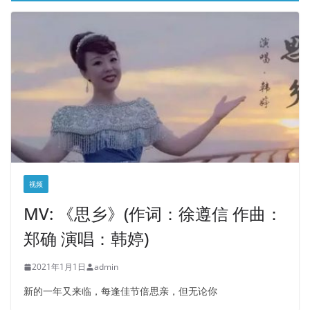
视频
MV: 《思乡》(作词：徐遵信 作曲：
郑确 演唱：韩婷)
2021年1月1日
admin
新的一年又来临，每逢佳节倍思亲，但无论你