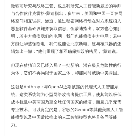
微软前研究与战略主管、也是我研究人工智能新威胁的导师
与合作伙伴克雷格·蒙迪指出，多年来，美国和中国一直在网
络空间相互试探、渗透，通过秘密网络行动在对方系统植入
恶意软件基础设施并窃取信息。但蒙迪指出，双方也心知肚
明，若中方瘫痪我们的电网，我们也能瘫痪中方电网；若中
方能让华盛顿断电，我们也能让北京断电。这与核武器的逻
辑如出一辙：“他们重现了相互确保摧毁的格局，”蒙迪说。
但现在猜猜谁又已经入局？一批新的、潜在极具危险性的行
为体，它们不再局限于国家主体，却能同时威胁中美两国。
这就是Anthropic与OpenAI近期披露的代理式人工智能系
统。这类系统能为小型网络攻击者提供工具，使其能以极低
成本扰乱中美两国乃至全球任何国家的经济，而且几乎无需
专业技术。可以肯定的是，谷歌的Gemini等其他美国人工智
能模型以及中国后续推出的人工智能模型也将具备同等能
力。