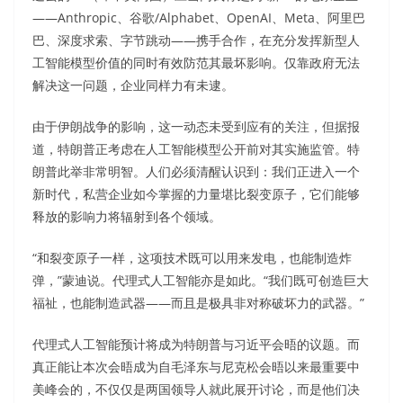
——Anthropic、谷歌/Alphabet、OpenAI、Meta、阿里巴
巴、深度求索、字节跳动——携手合作，在充分发挥新型人
工智能模型价值的同时有效防范其最坏影响。仅靠政府无法
解决这一问题，企业同样力有未逮。
由于伊朗战争的影响，这一动态未受到应有的关注，但据报
道，特朗普正考虑在人工智能模型公开前对其实施监管。特
朗普此举非常明智。人们必须清醒认识到：我们正进入一个
新时代，私营企业如今掌握的力量堪比裂变原子，它们能够
释放的影响力将辐射到各个领域。
“和裂变原子一样，这项技术既可以用来发电，也能制造炸
弹，”蒙迪说。代理式人工智能亦是如此。“我们既可创造巨大
福祉，也能制造武器——而且是极具非对称破坏力的武器。”
代理式人工智能预计将成为特朗普与习近平会晤的议题。而
真正能让本次会晤成为自毛泽东与尼克松会晤以来最重要中
美峰会的，不仅仅是两国领导人就此展开讨论，而是他们决