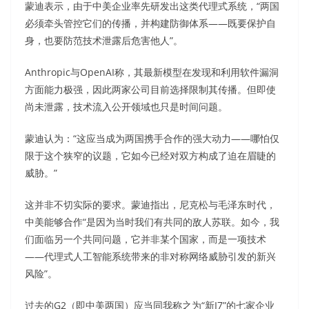
蒙迪表示，由于中美企业率先研发出这类代理式系统，“两国
必须牵头管控它们的传播，并构建防御体系——既要保护自
身，也要防范技术泄露后危害他人”。
Anthropic与OpenAI称，其最新模型在发现和利用软件漏洞
方面能力极强，因此两家公司目前选择限制其传播。但即使
尚未泄露，技术流入公开领域也只是时间问题。
蒙迪认为：“这应当成为两国携手合作的强大动力——哪怕仅
限于这个狭窄的议题，它如今已经对双方构成了迫在眉睫的
威胁。”
这并非不切实际的要求。蒙迪指出，尼克松与毛泽东时代，
中美能够合作“是因为当时我们有共同的敌人苏联。如今，我
们面临另一个共同问题，它并非某个国家，而是一项技术
——代理式人工智能系统带来的非对称网络威胁引发的新兴
风险”。
过去的G2（即中美两国）应当同我称之为“新I7”的七家企业