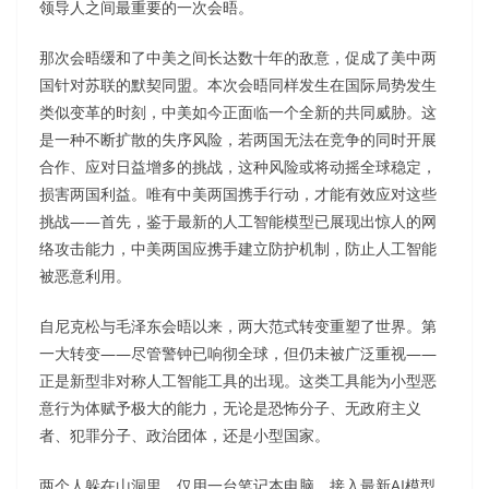
领导人之间最重要的一次会晤。
那次会晤缓和了中美之间长达数十年的敌意，促成了美中两
国针对苏联的默契同盟。本次会晤同样发生在国际局势发生
类似变革的时刻，中美如今正面临一个全新的共同威胁。这
是一种不断扩散的失序风险，若两国无法在竞争的同时开展
合作、应对日益增多的挑战，这种风险或将动摇全球稳定，
损害两国利益。唯有中美两国携手行动，才能有效应对这些
挑战——首先，鉴于最新的人工智能模型已展现出惊人的网
络攻击能力，中美两国应携手建立防护机制，防止人工智能
被恶意利用。
自尼克松与毛泽东会晤以来，两大范式转变重塑了世界。第
一大转变——尽管警钟已响彻全球，但仍未被广泛重视——
正是新型非对称人工智能工具的出现。这类工具能为小型恶
意行为体赋予极大的能力，无论是恐怖分子、无政府主义
者、犯罪分子、政治团体，还是小型国家。
两个人躲在山洞里，仅用一台笔记本电脑、接入最新AI模型