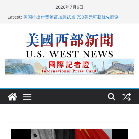
Skip
2026年7月6日
to
广州市沉香协会会长周天明：让沉香有序走向世界
Latest:
美国推出付费签证加急试点 750美元可获优先面谈
content
美国加州正式设立“李小龙日” 成首位获州级纪念日华裔
美国人
美国最高法院维持“出生公民权” : 出生在美国就是美国
人！
中国驻美国大使谢锋邀请美国老教师罗纳德·萨科尔斯基
再次访华