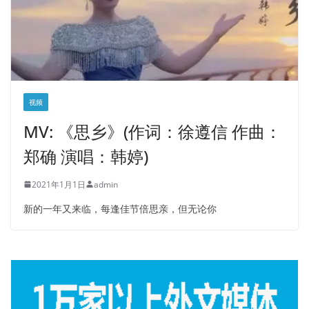
视频
MV: 《思乡》(作词：徐遵信 作曲：
郑确 演唱：韩婷)
2021年1月1日
admin
新的一年又来临，每逢佳节倍思亲，但无论你