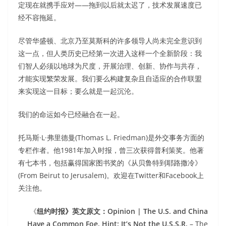
定现在就携手应对——拖到以后就太迟了，技术发展速度已
经不容拖延。
尽管华盛顿、北京乃至莫斯科的许多领导人尚未完全意识到
这一点，但人类历史已经第一次进入这样一个全新阶段：我
们智人必须以地球为尺度，开展治理、创新、协作与共存，
才能实现繁荣发展。我们要么构建复杂且自适应的合作联盟
来实现这一目标；要么就是一起沉沦。
我们的命运如今已经融合在一起。
托马斯·L·弗里德曼(Thomas L. Friedman)是外交事务方面的
专栏作者。他1981年加入时报，曾三次获得普利策奖。他著
有七本书，包括赢得国家图书奖的《从贝鲁特到耶路撒冷》
(From Beirut to Jerusalem)。欢迎在Twitter和Facebook上
关注他。
《
纽约时报》英文原文：Opinion | The U.S. and China
Have a Common Foe. Hint: It’s Not the U.S.S.R.
– The