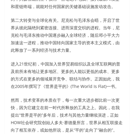
和星链终端，就能对任何国家的关键基础设施发动攻击。
第二大转变与全球化有关。尼克松与毛泽东会晤，开启了世
界从彼此隔绝到紧密连接、进而深度交织的进程。当年，尼
克松与毛泽东推动中国逐步融入全球经济，随后邓小平大力
加速这一进程，推动中国转向国家主导的资本主义模式，由
此释放了一系列经济与技术力量。
进入21世纪初，中国加入世界贸易组织以及全球互联网的普
及前所未有地让更多地区、更多的人能以更低的成本、更多
的方式在更多的领域展开竞争、联结与协作。正因如此，我
在2005年撰写了《世界是平的》(The World Is Flat)一书。
然而，技术变革的本质在于，每一次重大进步都比前一次更
快，因为它建立在前一时代所释放的工具之上。因此，在我
提出“世界是平的”多年后，技术与其他力量继续演进，正如
HOW社会研究院创始人多夫·赛德曼所言，世界从相互联接走
向了相互依存，或如他所说，是从“平的”走向了“融合的”。