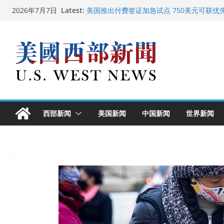
广州市沉香协会会长周天明：让沉香有序走
Skip
Latest:
2026年7月7日
美国推出付费签证加急试点 750美元可获优
to
美国加州正式设立“李小龙日” 成首位获州级
content
美国最高法院维持“出生公民权” : 出生在美
中国驻美国大使谢锋邀请美国老教师罗纳德·
西部新闻
美国新闻
中国新闻
世界新闻