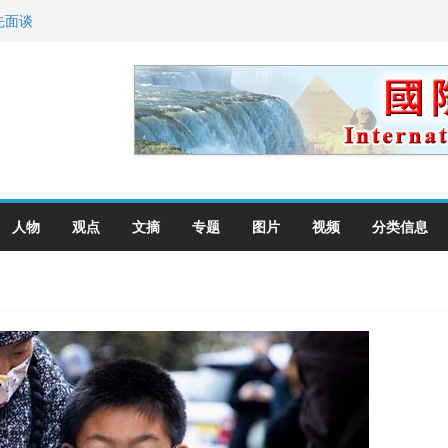
向世界
先面谈
纪念日华裔美国人
国就是美国人！
萨科尔斯基再次访华
人物
观点
文摘
专题
图片
视频
分类信息