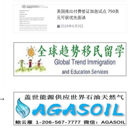
美国推出付费签证加急试点 750美
元可获优先面谈
2026年6月9日