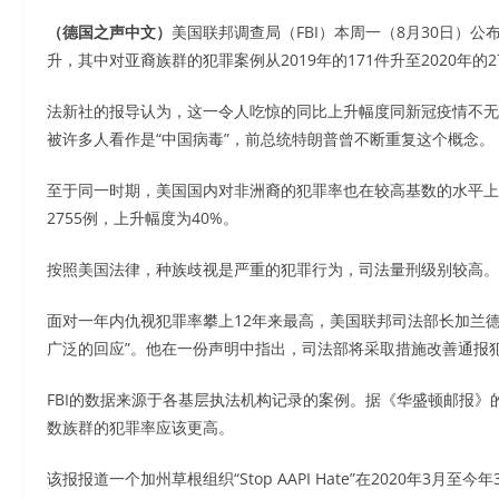
（德国之声中文）
美国联邦调查局（FBI）本周一（8月30日）
升，其中对亚裔族群的犯罪案例从2019年的171件升至2020年的2
法新社的报导认为，这一令人吃惊的同比上升幅度同新冠疫情不无
被许多人看作是“中国病毒”，前总统特朗普曾不断重复这个概念。
至于同一时期，美国国内对非洲裔的犯罪率也在较高基数的水平上继
2755例，上升幅度为40%。
按照美国法律，种族歧视是严重的犯罪行为，司法量刑级别较高。
面对一年内仇视犯罪率攀上12年来最高，美国联邦司法部长加兰德（Me
广泛的回应”。他在一份声明中指出，司法部将采取措施改善通报
FBI的数据来源于各基层执法机构记录的案例。据《华盛顿邮报
数族群的犯罪率应该更高。
该报报道一个加州草根组织“Stop AAPI Hate”在2020年