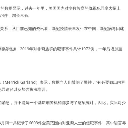
公布的数据显示，过去一年里，美国国内对少数族裔的仇视犯罪率大幅上
74件，增长70%。
关系，从目前已知的资讯看，新冠疫情最早发生在中国，新冠病毒因此
续增加，2019年对非裔族群的犯罪事件共计1972例，一年后增加至
rrick Garland）表示，数据向人们敲响了警钟，“有必要做出内容
犯罪途径以及加强执法培训。
》的消息，并不是每一个基层刑警机构都参与了这项统计，因此，实际对少
3月至今年3月间一共记录了6603件全美范围内对亚裔人士的侵犯事件，其中语言辱