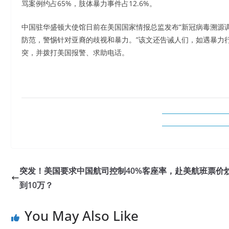
骂案例约占65%，肢体暴力事件占12.6%。
中国驻华盛顿大使馆日前在美国国家情报总监发布“新冠病毒溯源
防范，警惕针对亚裔的歧视和暴力。”该文还告诫人们，如遇暴力
突，并拨打美国报警、求助电话。
突发！美国要求中国航司控制40%客座率，赴美航班票价
到10万？
You May Also Like