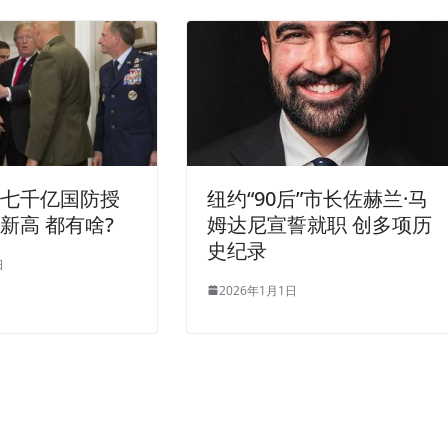
署七千亿国防授
纽约“90后”市长佐赫兰·马
新高 都有啥?
姆达尼宣誓就职 创多项历
史纪录
日
2026年1月1日