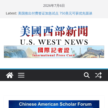
Skip
2026年7月6日
to
广州市沉香协会会长周天明：让沉香有序走向世界
Latest:
content
美国推出付费签证加急试点 750美元可获优先面谈
美国加州正式设立“李小龙日” 成首位获州级纪念日华裔
美国人
美国最高法院维持“出生公民权” : 出生在美国就是美国
人！
中国驻美国大使谢锋邀请美国老教师罗纳德·萨科尔斯基
再次访华