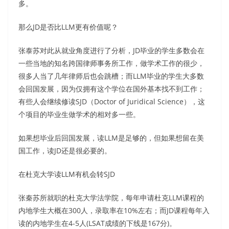
多。
那么JD是否比LLM更有价值呢？
张泰苏对此从就业角度进行了分析，JD毕业的学生多数会在
一些当地的知名跨国律师事务所工作，做学术工作的很少，
很多人当了几年律师后也会跳槽；而LLM毕业的学生大多数
会回国发展，因为仅拥有这个学位在国外基本找不到工作；
有些人会继续修读SJD（Doctor of Juridical Science），这
个项目的毕业生做学术的相对多一些。
如果想毕业后回国发展，读LLM是足够的，但如果想留在美
国工作，读JD还是很必要的。
在杜克大学读LLM有机会转SJD
张秦苏所就职的杜克大学法学院，每年申请杜克LLM课程的
内地学生大概在300人，录取率在10%左右；而JD课程每年入
读的内地学生在4-5人(LSAT成绩的下线是167分)。