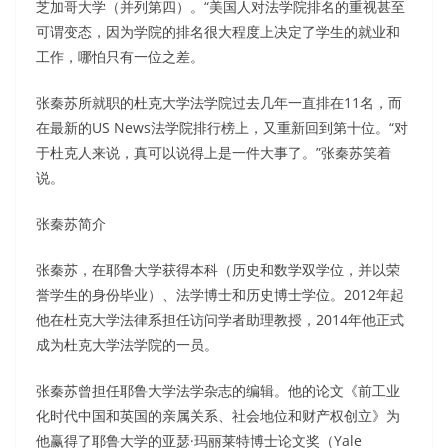
芝加哥大学（并列第四）。“美国人对法学院排名的重视甚至
可谓变态，因为学院的排名很大程度上决定了学生的就业和
工作，哪怕只有一位之差。
张秦苏所就职的杜克大学法学院过去几年一直排在11名，而
在最新的US News法学院排行榜上，又重新回到第十位。“对
于杜克人来说，真可以说得上是一件大事了。”张秦苏笑着
说。
张秦苏简介
张秦苏，在耶鲁大学获得本科（历史和数学双学位，并以荣
誉学生的身份毕业）、法学博士和历史博士学位。2012年起
他在杜克大学法律系担任访问学者助理教授，2014年他正式
成为杜克大学法学院的一员。
张秦苏曾担任耶鲁大学法学杂志的编辑。他的论文《前工业
化时代中国和英国的亲属关系、社会地位和财产权创立》为
他赢得了耶鲁大学的亚瑟·玛丽莱特博士论文奖（Yale