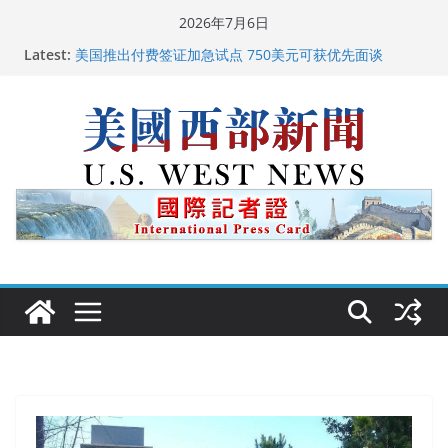
Skip
2026年7月6日
to
Latest:
美国推出付费签证加急试点 750美元可获优先面谈
content
美国加州正式设立“李小龙日” 成首位获州级纪念日华裔
美国人
美国最高法院维持“出生公民权” : 出生在美国就是美国
人！
中国驻美国大使谢锋邀请美国老教师罗纳德·萨科尔斯基
再次访华
广州市沉香协会会长周天明：让沉香有序走向世界