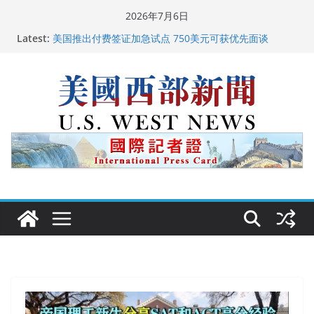
Skip
2026年7月6日
to
Latest:
美国推出付费签证加急试点 750美元可获优先面谈
content
美国加州正式设立“李小龙日” 成首位获州级纪念日华裔
美国人
美国最高法院维持“出生公民权” : 出生在美国就是美国
人！
中国驻美国大使谢锋邀请美国老教师罗纳德·萨科尔斯基
再次访华
广州市沉香协会会长周天明：让沉香有序走向世界