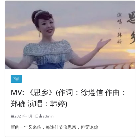
视频
MV: 《思乡》(作词：徐遵信 作曲：
郑确 演唱：韩婷)
2021年1月1日
admin
新的一年又来临，每逢佳节倍思亲，但无论你