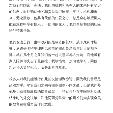
对我们的国家、宪法，我们的机构和所有人的未来怀有坚定
的信念，而他确信他的职责是捍卫国家、宪法，机构和未
来，无论胜败。他具有天然的仁爱之心，总是全心希望世人
能在旅程中享有快乐，一如他的家人，他的奉献和他的历险
给他带来快乐。
他的友谊是我一生中收到的最珍贵的礼物。从印尼到休斯
顿，从遭受卡特里娜飓风袭击的墨西哥湾沿岸到肯纳邦克
港，就在几个月之前我们曾一起去那些地方走访，而他虽有
家人陪伴却失去了芭芭拉，我珍惜每一次向他学习，同他一
起开怀大笑的机会。我是那样喜欢他。
很多人对我们能维持如此的友情感到惊讶，因为我们曾经是
政治对手。尽管我们之间有很多很多不同之处，但是我仰慕
他身为总统所取得的诸多成就——特别是他在美国应对冷战
结束时的外交决策，和他同两党阵营中的州长们为实现全美
的教育目标通力合作的意愿。