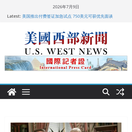
Skip
2026年7月9日
to
广州市沉香协会会长周天明：让沉香有序走向世界
Latest:
content
美国推出付费签证加急试点 750美元可获优先面谈
美国加州正式设立“李小龙日” 成首位获州级纪念日华裔
美国人
美国最高法院维持“出生公民权” : 出生在美国就是美国
人！
中国驻美国大使谢锋邀请美国老教师罗纳德·萨科尔斯基
再次访华