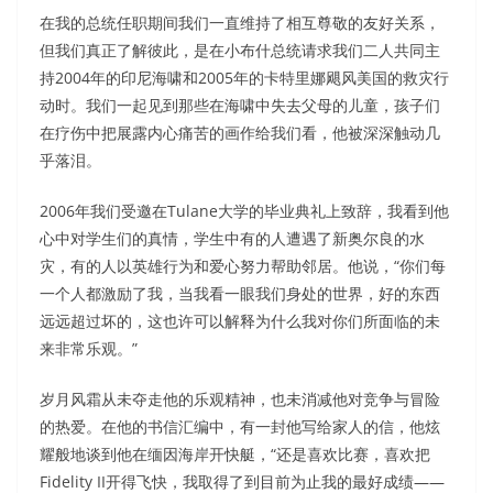
在我的总统任职期间我们一直维持了相互尊敬的友好关系，
但我们真正了解彼此，是在小布什总统请求我们二人共同主
持2004年的印尼海啸和2005年的卡特里娜飓风美国的救灾行
动时。我们一起见到那些在海啸中失去父母的儿童，孩子们
在疗伤中把展露内心痛苦的画作给我们看，他被深深触动几
乎落泪。
2006年我们受邀在Tulane大学的毕业典礼上致辞，我看到他
心中对学生们的真情，学生中有的人遭遇了新奥尔良的水
灾，有的人以英雄行为和爱心努力帮助邻居。他说，“你们每
一个人都激励了我，当我看一眼我们身处的世界，好的东西
远远超过坏的，这也许可以解释为什么我对你们所面临的未
来非常乐观。”
岁月风霜从未夺走他的乐观精神，也未消减他对竞争与冒险
的热爱。在他的书信汇编中，有一封他写给家人的信，他炫
耀般地谈到他在缅因海岸开快艇，“还是喜欢比赛，喜欢把
Fidelity II开得飞快，我取得了到目前为止我的最好成绩——