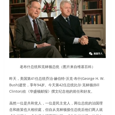
老布什总统和克林顿总统（图片来自维基百科）
昨天，美国第41任总统乔治·赫伯特·沃克·布什(George H. W.
Bush)逝世，享年94岁。今天第42任总统比尔·克林顿(Bill
Clinton)在《华盛顿邮报》撰文纪念他的前任和好友。
虽然一位是共和党人，一位是民主党人，两位总统的治国理
念和政策也大相径庭，但自从克林顿接任总统后他们两人就