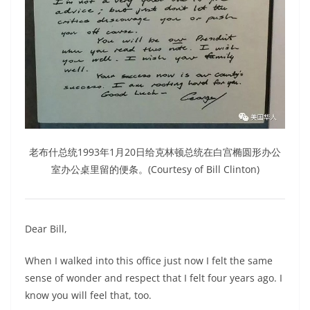
老布什总统1993年1月20日给克林顿总统在白宫椭圆形办公
室办公桌里留的便条。(Courtesy of Bill Clinton)
Dear Bill,
When I walked into this office just now I felt the same
sense of wonder and respect that I felt four years ago. I
know you will feel that, too.