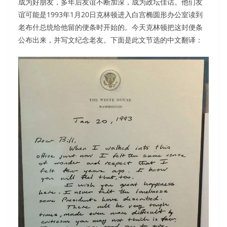
成为好朋友，多年后友谊不断加深，成为政坛佳话。他们友
谊可能是1993年1月20日克林顿进入白宫椭圆形办公室读到
老布什总统给他留的便条时开始的。今天克林顿把这封便条
公布出来，并写文纪念老友。下面是此文节选的中文翻译：