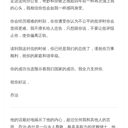
走进这间办公室，奇妙和崇敬之感如四年前一样再次涌上我
的心头，我相信你也会如我一样感同身受。
你会经历艰难的时刻，在你遭受你认为不公平的批评时你会
觉得更难。我不擅长给人忠告，只想跟你说，不要让批评阻
止你，使你偏离正轨。
读到我这封信的时候，你已经是我们的总统了，谨祝你万事
顺利，祝你的家庭和谐幸福。
你的成功当选预示着我们国家的成功。我全力支持你.
祝你好运，
乔治
他的话最好地揭示了他的内心，超过任何我和其他人的言
辞。乔治·布什是一位令人尊敬，极具亲和力的优雅绅士，他