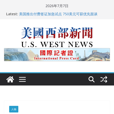
Skip
2026年7月7日
to
广州市沉香协会会长周天明：让沉香有序走向世界
Latest:
content
美国推出付费签证加急试点 750美元可获优先面谈
美国加州正式设立“李小龙日” 成首位获州级纪念日华裔
美国人
美国最高法院维持“出生公民权” : 出生在美国就是美国
人！
中国驻美国大使谢锋邀请美国老教师罗纳德·萨科尔斯基
再次访华
人物