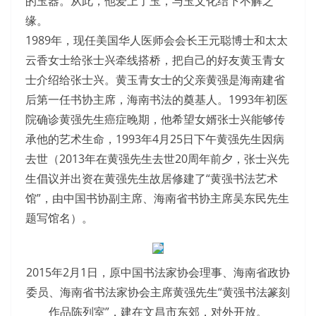
的玉器。从此，他爱上了玉，与玉文化结下不解之
缘。
1989年，现任美国华人医师会会长王元聪博士和太太
云香女士给张士兴牵线搭桥，把自己的好友黄玉青女
士介绍给张士兴。黄玉青女士的父亲黄强是海南建省
后第一任书协主席，海南书法的奠基人。1993年初医
院确诊黄强先生癌症晚期，他希望女婿张士兴能够传
承他的艺术生命，1993年4月25日下午黄强先生因病
去世（2013年在黄强先生去世20周年前夕，张士兴先
生倡议并出资在黄强先生故居修建了“黄强书法艺术
馆”，由中国书协副主席、海南省书协主席吴东民先生
题写馆名）。
2015年2月1日，原中国书法家协会理事、海南省政协
委员、海南省书法家协会主席黄强先生“黄强书法篆刻
作品陈列室”，建在文昌市东郊，对外开放。