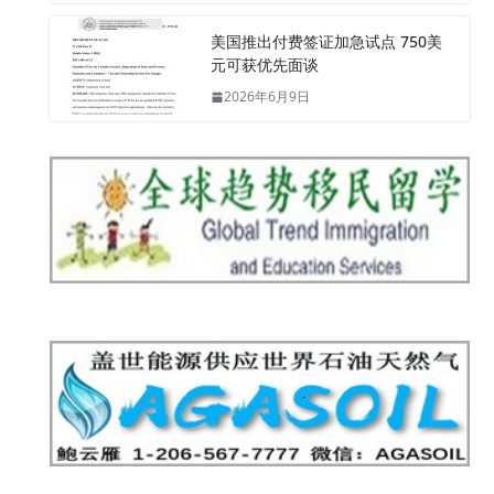
美国推出付费签证加急试点 750美
元可获优先面谈
2026年6月9日