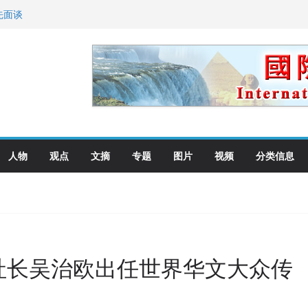
先面谈
纪念日华裔美国人
国就是美国人！
萨科尔斯基再次访华
向世界
人物
观点
文摘
专题
图片
视频
分类信息
社长吴治欧出任世界华文大众传