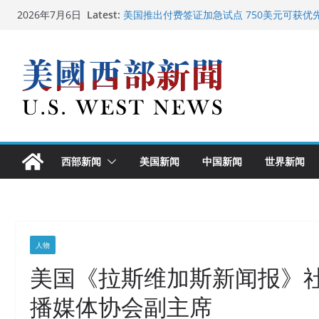
Skip
Latest:
美国推出付费签证加急试点 750美元可获优
2026年7月6日
to
美国加州正式设立“李小龙日” 成首位获州级
美国最高法院维持“出生公民权” : 出生在美
content
中国驻美国大使谢锋邀请美国老教师罗纳德·
广州市沉香协会会长周天明：让沉香有序走
西部新闻
美国新闻
中国新闻
世界新闻
人物
美国《拉斯维加斯新闻报》
播媒体协会副主席