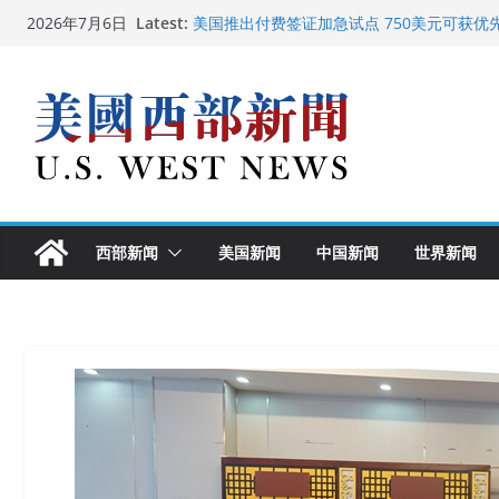
Skip
Latest:
美国推出付费签证加急试点 750美元可获优
2026年7月6日
to
美国加州正式设立“李小龙日” 成首位获州级
美国最高法院维持“出生公民权” : 出生在美
content
中国驻美国大使谢锋邀请美国老教师罗纳德·
广州市沉香协会会长周天明：让沉香有序走
西部新闻
美国新闻
中国新闻
世界新闻