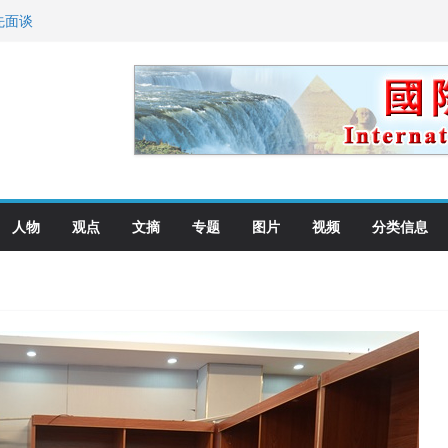
先面谈
纪念日华裔美国人
国就是美国人！
萨科尔斯基再次访华
向世界
人物
观点
文摘
专题
图片
视频
分类信息