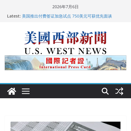
Skip
2026年7月6日
to
Latest:
美国推出付费签证加急试点 750美元可获优先面谈
content
美国加州正式设立“李小龙日” 成首位获州级纪念日华裔
美国人
美国最高法院维持“出生公民权” : 出生在美国就是美国
人！
中国驻美国大使谢锋邀请美国老教师罗纳德·萨科尔斯基
再次访华
广州市沉香协会会长周天明：让沉香有序走向世界