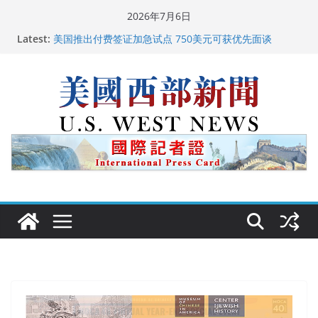
Skip
2026年7月6日
to
Latest:
美国推出付费签证加急试点 750美元可获优先面谈
content
美国加州正式设立“李小龙日” 成首位获州级纪念日华裔
美国人
美国最高法院维持“出生公民权” : 出生在美国就是美国
人！
中国驻美国大使谢锋邀请美国老教师罗纳德·萨科尔斯基
再次访华
广州市沉香协会会长周天明：让沉香有序走向世界