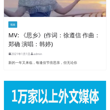
视频
MV: 《思乡》(作词：徐遵信 作曲：
郑确 演唱：韩婷)
2021年1月1日
admin
新的一年又来临，每逢佳节倍思亲，但无论你