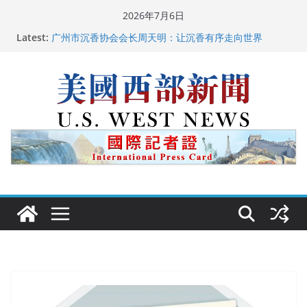
Skip
2026年7月6日
to
Latest:
广州市沉香协会会长周天明：让沉香有序走向世界
content
美国推出付费签证加急试点 750美元可获优先面谈
美国加州正式设立“李小龙日” 成首位获州级纪念日华裔
美国人
美国最高法院维持“出生公民权” : 出生在美国就是美国
人！
中国驻美国大使谢锋邀请美国老教师罗纳德·萨科尔斯基
再次访华