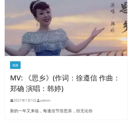
视频
MV: 《思乡》(作词：徐遵信 作曲：
郑确 演唱：韩婷)
2021年1月1日
admin
新的一年又来临，每逢佳节倍思亲，但无论你