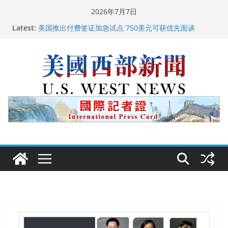
Skip
2026年7月7日
广州市沉香协会会长周天明：让沉香有序走向世界
to
Latest:
美国推出付费签证加急试点 750美元可获优先面谈
content
美国加州正式设立“李小龙日” 成首位获州级纪念日华裔
美国人
美国最高法院维持“出生公民权” : 出生在美国就是美国
人！
中国驻美国大使谢锋邀请美国老教师罗纳德·萨科尔斯基
再次访华