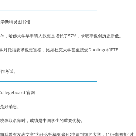
大学斯特灵图书馆
%，哈佛大学早申请人数更是增长了57%，录取率也创历史新低。
托福要求也更宽松，比如杜克大学甚至接受Duolingo和PTE
。
写作考试。
ollegeboard 官网
是好消息。
校录取名额时，成绩是中国学生的重要优势。
曾有发表文章“为什么托福90多ED申请到纽约大学，110+却被拒”讨