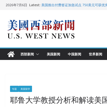
Skip
Latest:
美国推出付费签证加急试点 750美元可获优
2026年7月6日
to
美国加州正式设立“李小龙日” 成首位获州级
美国最高法院维持“出生公民权” : 出生在美
content
中国驻美国大使谢锋邀请美国老教师罗纳德·
广州市沉香协会会长周天明：让沉香有序走
西部新闻
美国新闻
中国新闻
世界新闻
专题
美国留学
耶鲁大学教授分析和解读美