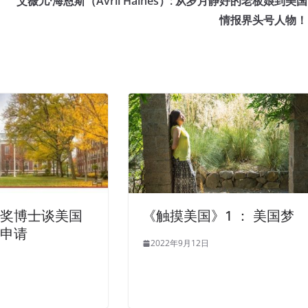
艾薇儿·海恩斯（Avril Haines）: 从岁月静好的老板娘到美国
情报界头号人物！
全奖博士谈美国
《触摸美国》1 ： 美国梦
业申请
2022年9月12日