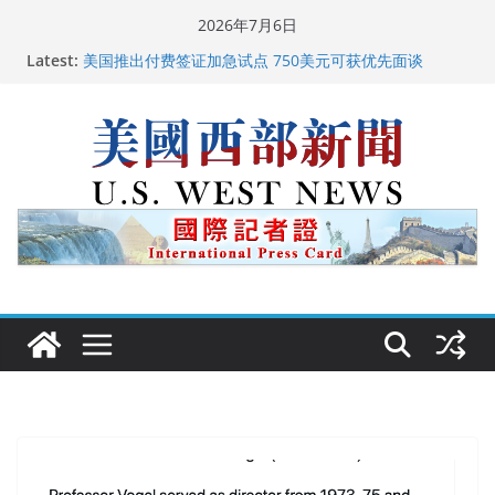
Skip
2026年7月6日
to
Latest:
美国推出付费签证加急试点 750美元可获优先面谈
content
美国加州正式设立“李小龙日” 成首位获州级纪念日华裔
美国人
美国最高法院维持“出生公民权” : 出生在美国就是美国
人！
中国驻美国大使谢锋邀请美国老教师罗纳德·萨科尔斯基
再次访华
广州市沉香协会会长周天明：让沉香有序走向世界