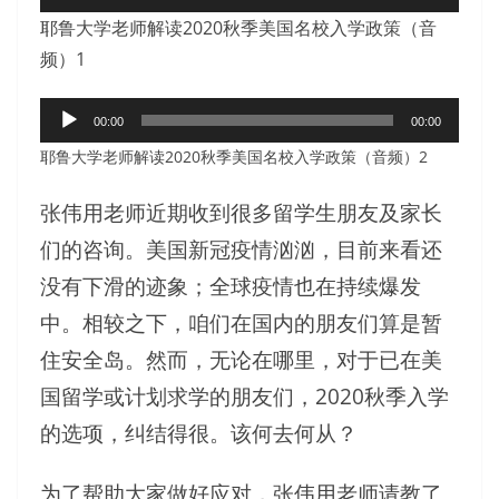
频
耶鲁大学老师解读2020秋季美国名校入学政策（音
播
频）1
放
器
音
00:00
00:00
频
耶鲁大学老师解读2020秋季美国名校入学政策（音频）2
播
放
张伟用老师近期收到很多留学生朋友及家长
器
们的咨询。美国新冠疫情汹汹，目前来看还
没有下滑的迹象；全球疫情也在持续爆发
中。相较之下，咱们在国内的朋友们算是暂
住安全岛。然而，无论在哪里，对于已在美
国留学或计划求学的朋友们，2020秋季入学
的选项，纠结得很。该何去何从？
为了帮助大家做好应对，张伟用老师请教了