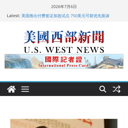
Skip
2026年7月6日
广州市沉香协会会长周天明：让沉香有序走向世界
to
Latest:
美国推出付费签证加急试点 750美元可获优先面谈
content
美国加州正式设立“李小龙日” 成首位获州级纪念日华裔
美国人
美国最高法院维持“出生公民权” : 出生在美国就是美国
人！
中国驻美国大使谢锋邀请美国老教师罗纳德·萨科尔斯基
再次访华