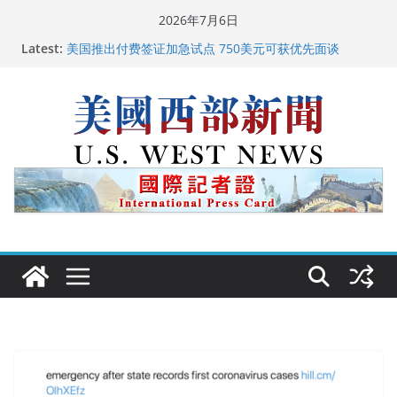
Skip
2026年7月6日
to
Latest:
美国推出付费签证加急试点 750美元可获优先面谈
content
美国加州正式设立“李小龙日” 成首位获州级纪念日华裔
美国人
美国最高法院维持“出生公民权” : 出生在美国就是美国
人！
中国驻美国大使谢锋邀请美国老教师罗纳德·萨科尔斯基
再次访华
广州市沉香协会会长周天明：让沉香有序走向世界