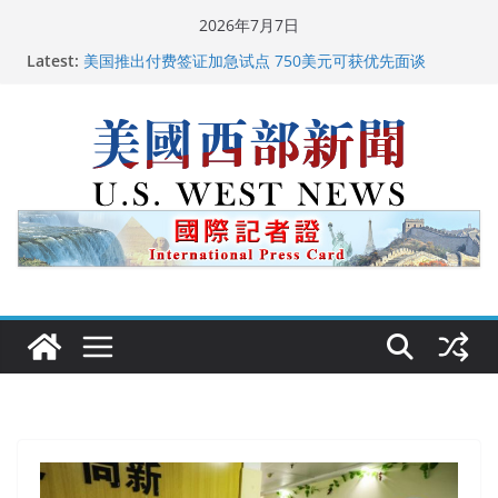
Skip
2026年7月7日
to
Latest:
美国推出付费签证加急试点 750美元可获优先面谈
content
美国加州正式设立“李小龙日” 成首位获州级纪念日华裔
美国人
美国最高法院维持“出生公民权” : 出生在美国就是美国
人！
中国驻美国大使谢锋邀请美国老教师罗纳德·萨科尔斯基
再次访华
广州市沉香协会会长周天明：让沉香有序走向世界