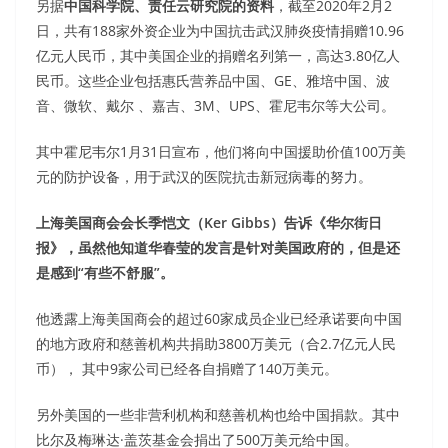
另据
中国科学院、责任云研究院的资料
，截至2020年2月2
日，共有188家外资企业为中国抗击武汉肺炎疫情捐赠10.96
亿元人民币，其中美国企业的捐赠名列第一，高达3.80亿人
民币。这些企业包括惠氏营养品中国、GE、雅培中国、波
音、微软、戴尔 、嘉吉、3M、UPS、霍尼韦尔等大公司。
其中霍尼韦尔1月31日宣布，他们将向中国援助价值100万美
元的防护设备，用于武汉的医院抗击新冠病毒的努力。
上海美国商会会长季恺文（Ker Gibbs）告诉《华尔街日
报》，虽然他知道华春莹的发言是针对美国政府的，但是还
是感到“有些不舒服”。
他透露上海美国商会的超过60家成员企业已经承诺要向中国
的地方政府和慈善机构共捐助3800万美元（合2.7亿元人民
币）， 其中9家公司已经各自捐赠了140万美元。
另外美国的一些非营利机构和慈善机构也给中国捐款。其中
比尔及梅琳达·盖茨基金会捐出了500万美元给中国。