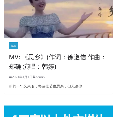
视频
MV: 《思乡》(作词：徐遵信 作曲：
郑确 演唱：韩婷)
2021年1月1日
admin
新的一年又来临，每逢佳节倍思亲，但无论你