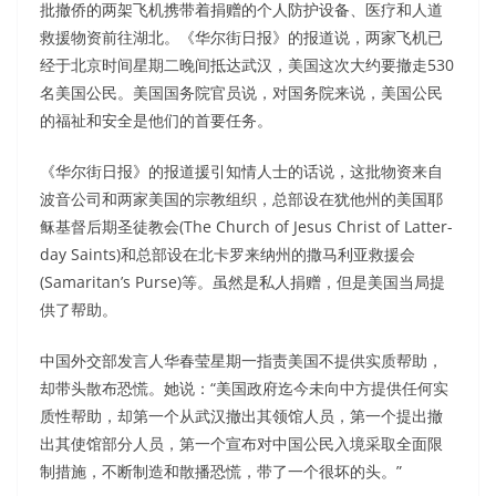
批撤侨的两架飞机携带着捐赠的个人防护设备、医疗和人道
救援物资前往湖北。《华尔街日报》的报道说，两家飞机已
经于北京时间星期二晚间抵达武汉，美国这次大约要撤走530
名美国公民。美国国务院官员说，对国务院来说，美国公民
的福祉和安全是他们的首要任务。
《华尔街日报》的报道援引知情人士的话说，这批物资来自
波音公司和两家美国的宗教组织，总部设在犹他州的美国耶
稣基督后期圣徒教会(The Church of Jesus Christ of Latter-
day Saints)和总部设在北卡罗来纳州的撒马利亚救援会
(Samaritan’s Purse)等。虽然是私人捐赠，但是美国当局提
供了帮助。
中国外交部发言人华春莹星期一指责美国不提供实质帮助，
却带头散布恐慌。她说：“美国政府迄今未向中方提供任何实
质性帮助，却第一个从武汉撤出其领馆人员，第一个提出撤
出其使馆部分人员，第一个宣布对中国公民入境采取全面限
制措施，不断制造和散播恐慌，带了一个很坏的头。”